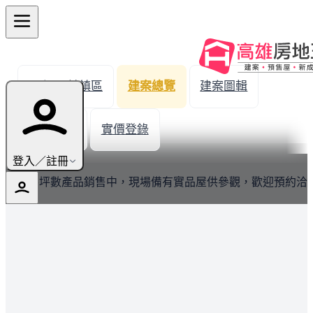
← 返回前鎮區
建案總覽
建案圖輯
生活機能
實價登錄
最新
登入／註冊
目前各坪數產品銷售中，現場備有實品屋供參觀，歡迎預約洽
詢。