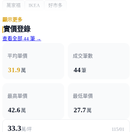
萬家福
IKEA
好市多
顯示更多
熱門商圈
實價登錄
夢時代
台鋁
三多百貨精品商圈
查看全部 44 筆 →
醫療機構
平均單價
成交筆數
阮綜合醫院
31.9
44
萬
筆
政府機構
郵局
派出所
最高單價
最低單價
42.6
27.7
萬
萬
33.3
萬/坪
115/01