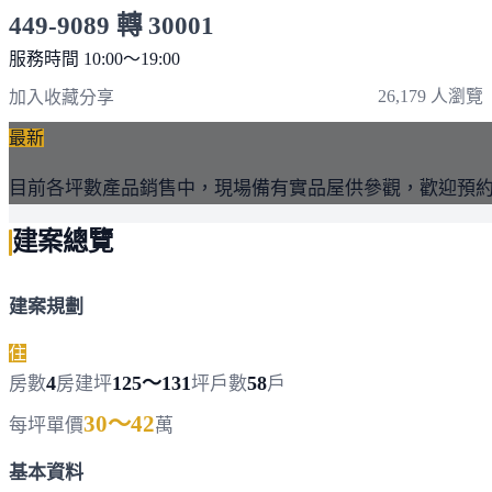
449-9089 轉 30001
服務時間 10:00～19:00
點擊上方掃描 QR Code 可快速撥打
26,179 人瀏覽
加入收藏
分享
最新
目前各坪數產品銷售中，現場備有實品屋供參觀，歡迎預
建案總覽
建案規劃
住
4
125～131
58
房數
房
建坪
坪
戶數
戶
30～42
每坪單價
萬
基本資料