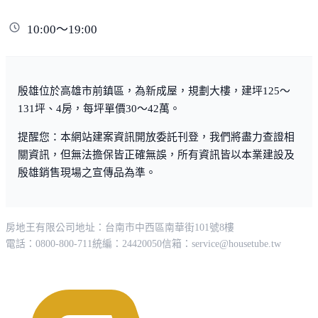
10:00～19:00
殷雄位於高雄市前鎮區，為新成屋，規劃大樓，建坪125～
131坪、4房，每坪單價30～42萬。
提醒您：本網站建案資訊開放委託刊登，我們將盡力查證相
關資訊，但無法擔保皆正確無誤，所有資訊皆以本業建設及
殷雄銷售現場之宣傳品為準。
房地王有限公司
地址：台南市中西區南華街101號8樓
電話：0800-800-711
統編：24420050
信箱：
service@housetube.tw