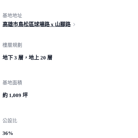
基地地址
高雄市鳥松區球場路 x
山腳路
樓層規劃
地下 3 層，地上 20 層
基地面積
約 1,009 坪
公設比
36%