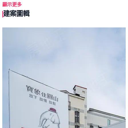
YKK氣密窗、Villeroy & Boch、GROHE衛浴、Villeroy &
顯示更多
Boch五金。
建案圖輯
零店面純住宅、衛浴開窗、戶戶皆可配平面車位，並預留
電動車充電線架。
學區方面，步行9分鐘即可抵達學區大華國小，距文山高
中國中部約7~12分鐘車程。
鄰近文山、陽明、建功三大商圈；家樂福、全聯、寶雅、
星巴克等店家林立。
交通方面，有國道一號(鼎金.九如交流道)、國道十號可利
用。