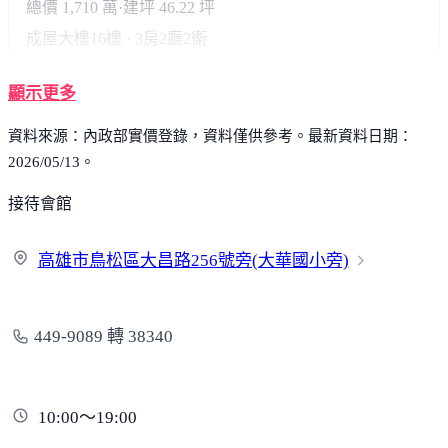
義大大昌醫院
其他
最高單價
最低單價
圓山大飯店
42.1
21.5
萬
萬
37.9
萬/坪
115/05
總價 1,938 萬
·
建坪 53.54 坪
成屋大樓
19樓 · 3房2廳2衛
34.3
萬/坪
115/03
總價 1,118 萬
·
建坪 33.73 坪
成屋大樓
14樓 · 0房2廳1衛
32.8
萬/坪
115/03