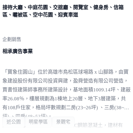
接待大廳、中庭花園、交誼廳、閱覽室、健身房、信箱
區、曬被區、空中花園、迎賓車道
企劃銷售
相承廣告事業
「寶象住圓山」位於高雄市鳥松區球場路 x 山腳路，由寶
象建設股份有限公司投資興建，盈舜營造有限公司營造，
賈書恒建築師事務所建築設計，基地面積1009.14坪、建蔽
率26.08％，樓層規劃為1棟地上20層、地下3層建築，共
有108戶住家，格局坪數規劃二房(23~26坪) 、三房(38~42
坪) 、四房(48~53坪)。
近公園
明星學區
景觀宅
規劃142個平面式車位，結構採RC鋼筋混凝土，建材有