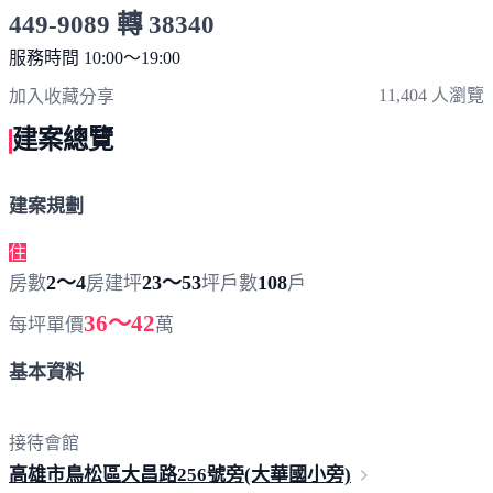
449-9089 轉 38340
服務時間 10:00～19:00
點擊上方掃描 QR Code 可快速撥打
11,404 人瀏覽
加入收藏
分享
建案總覽
建案規劃
住
2～4
23～53
108
房數
房
建坪
坪
戶數
戶
36～42
每坪單價
萬
基本資料
接待會館
高雄市鳥松區大昌路256號旁(大華國
小旁)