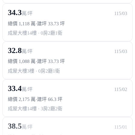
公共建設
文山寶業滯洪公園
澄清湖
超商/賣場
萬家福
全聯
寶雅
小北百貨
天天新黃昏市場
陽明市場
澄和黃昏市場
顯示更多
熱門商圈
實價登錄
明誠商圈
文山商圈
建工商圈
陽明商圈
查看全部 151 筆 →
醫療機構
平均單價
成交筆數
高雄醫學大學附設中和紀念醫院
長庚
26.4
151
萬
筆