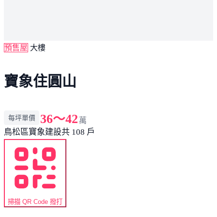
預售屋
大樓
寶象住圓山
36～42
每坪單價
萬
鳥松區
寶象建設
共 108 戶
掃描 QR Code 撥打