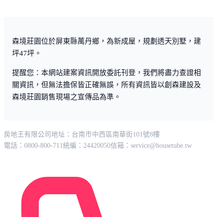
森境莊園位於屏東縣萬丹鄉，為新成屋，規劃透天別墅，建
坪47坪。
提醒您：本網站建案資訊開放委託刊登，我們將盡力查證相
關資訊，但無法擔保皆正確無誤，所有資訊皆以創森建設及
森境莊園銷售現場之宣傳品為準。
房地王有限公司
地址：台南市中西區南華街101號8樓
電話：0800-800-711
統編：24420050
信箱：
service@housetube.tw