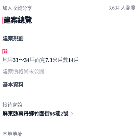
3,634 人瀏覽
加入收藏
分享
建案總覽
建案規劃
住
33～34
7.3
14
地坪
坪
面寬
米
戶數
戶
建案價格
尚未公開
基本資料
接待會館
屏東縣萬丹鄉竹圍街66巷
2號
基地地址