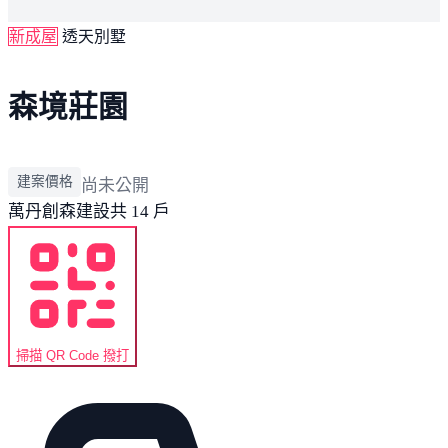
新成屋
透天別墅
森境莊園
建案價格
尚未公開
萬丹
創森建設
共 14 戶
掃描 QR Code 撥打