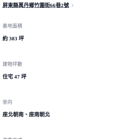
屏東縣萬丹鄉竹圍街66巷
2號
基地面積
約 383 坪
建物坪數
住宅 47 坪
坐向
座北朝南、座南朝北