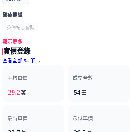
醫療機構
秀傳紀念醫院
顯示更多
政府機構
實價登錄
農會
區公所
查看全部 54 筆 →
平均單價
成交筆數
29.2
54
萬
筆
最高單價
最低單價