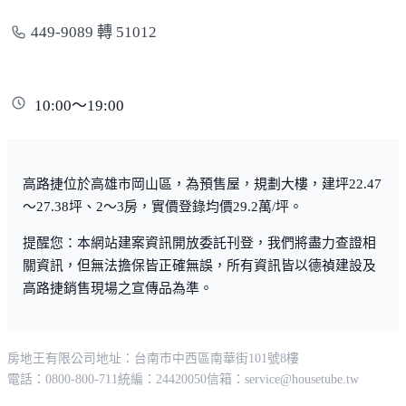
449-9089 轉 51012
10:00～19:00
高路捷位於高雄市岡山區，為預售屋，規劃大樓，建坪22.47
～27.38坪、2～3房，實價登錄均價29.2萬/坪。
提醒您：本網站建案資訊開放委託刊登，我們將盡力查證相
關資訊，但無法擔保皆正確無誤，所有資訊皆以德禎建設及
高路捷銷售現場之宣傳品為準。
房地王有限公司
地址：台南市中西區南華街101號8樓
電話：0800-800-711
統編：24420050
信箱：
service@housetube.tw