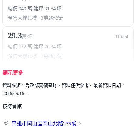
總價 949 萬
·
建坪 31.54 坪
預售大樓
11樓 · 3房2廳2衛
29.3
萬/坪
115/04
總價 772 萬
·
建坪 26.34 坪
預售大樓
10樓 · 3房2廳2衛
顯示更多
資料來源：內政部實價登錄，資料僅供參考。最新資料日期：
2026/05/16。
接待會館
高雄市岡山區岡山北路
275號