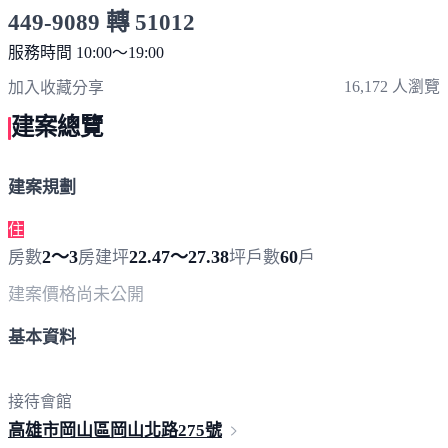
449-9089 轉 51012
服務時間 10:00～19:00
點擊上方掃描 QR Code 可快速撥打
16,172 人瀏覽
加入收藏
分享
建案總覽
建案規劃
住
2～3
22.47～27.38
60
房數
房
建坪
坪
戶數
戶
建案價格
尚未公開
基本資料
接待會館
高雄市岡山區岡山北路
275號