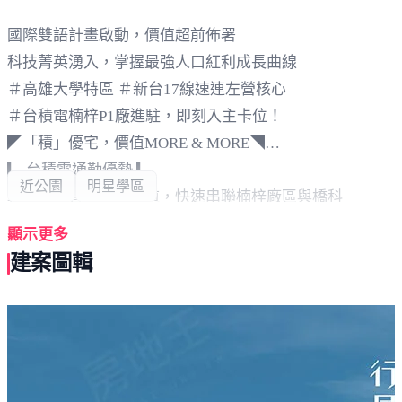
國際雙語計畫啟動，價值超前佈署
科技菁英湧入，掌握最強人口紅利成長曲線
＃高雄大學特區 ＃新台17線速連左營核心
＃台積電楠梓P1廠進駐，即刻入主卡位！
◤「積」優宅，價值MORE & MORE◥
▎ 台積電通勤優勢 ▎
近公園
明星學區
轉出家門直達藍田大道，快速串聯楠梓廠區與橋科
▎複製竹科房價模式 ▎
顯示更多
買在菁英湧入前、供需失衡前，卡位高租金、高增值潛力
建案圖輯
#居富開發_精工見築系
#單層4戶雙梯，均質生活
#新台17線預計115年上線
◤2-4房｜富人域｜小森隱◥