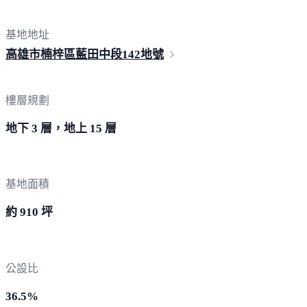
基地地址
高雄市楠梓區藍田中段
142地號
樓層規劃
地下 3 層，地上 15 層
基地面積
約 910 坪
公設比
36.5%