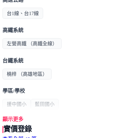
高速公路
台1線、台17線
高鐵系統
左營高鐵 （高鐵全線）
台鐵系統
楠梓 （高雄地區）
學區/學校
援中國小
藍田國小
顯示更多
公共建設
實價登錄
藍田公園