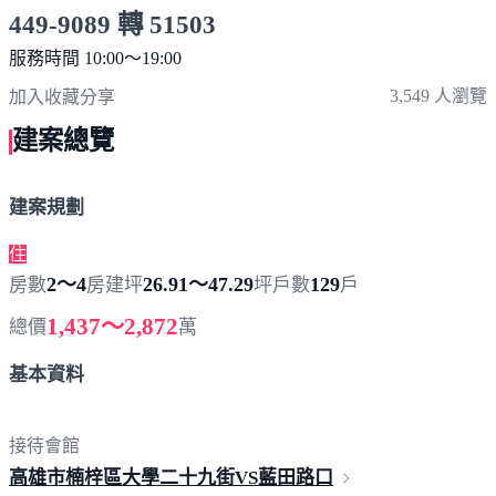
449-9089 轉 51503
服務時間 10:00～19:00
點擊上方掃描 QR Code 可快速撥打
3,549 人瀏覽
加入收藏
分享
建案總覽
建案規劃
住
2～4
26.91～47.29
129
房數
房
建坪
坪
戶數
戶
1,437～2,872
總價
萬
基本資料
接待會館
高雄市楠梓區大學二十九街VS藍
田路口