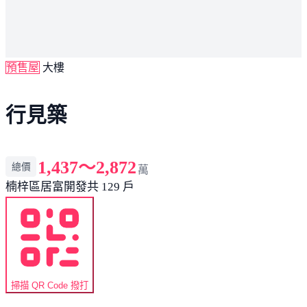
預售屋
大樓
行見築
1,437～2,872
總價
萬
楠梓區
居富開發
共 129 戶
掃描 QR Code 撥打