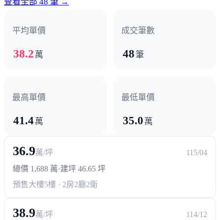
查看全部 48 筆 →
超商/賣場
平均單價
成交筆數
萬家福
38.2
48
萬
筆
最高單價
最低單價
41.4
35.0
萬
萬
36.9
萬/坪
115/04
總價 1,688 萬
·
建坪 46.65 坪
預售大樓
5樓 · 2房2廳2衛
38.9
萬/坪
114/12