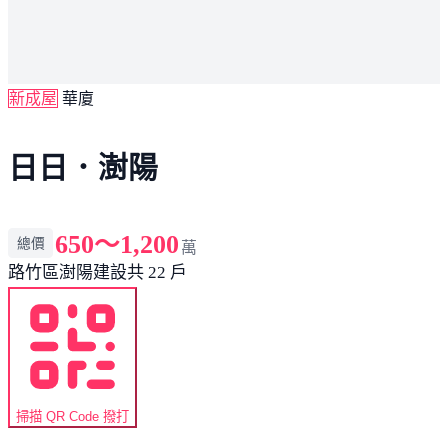
新成屋
華廈
日日．澍陽
650～1,200
總價
萬
路竹區
澍陽建設
共 22 戶
掃描 QR Code 撥打