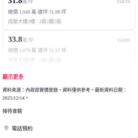
31.8
萬/坪
114/10
總價 1,040 萬
·
建坪 31.98 坪
成屋大樓
3樓 · 2房2廳2衛
33.8
萬/坪
114/09
總價 1,070 萬
·
建坪 31.57 坪
預售大樓
6樓 · 2房2廳2衛
顯示更多
資料來源：內政部實價登錄，資料僅供參考。最新資料日期：
2025/12/14。
接待會館
電
話預約