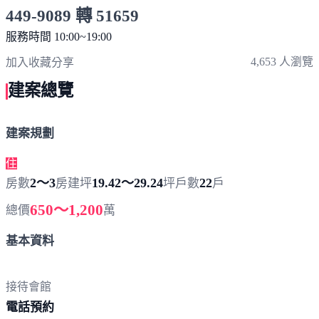
449-9089 轉 51659
服務時間 10:00~19:00
點擊上方掃描 QR Code 可快速撥打
4,653 人瀏覽
加入收藏
分享
建案總覽
建案規劃
住
2～3
19.42～29.24
22
房數
房
建坪
坪
戶數
戶
650～1,200
總價
萬
基本資料
接待會館
電
話預約