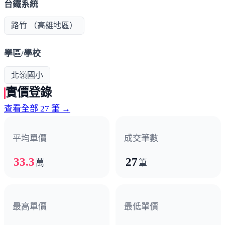
台鐵系統
路竹 （高雄地區）
學區/學校
北嶺國小
實價登錄
查看全部 27 筆 →
平均單價
成交筆數
33.3
27
萬
筆
最高單價
最低單價