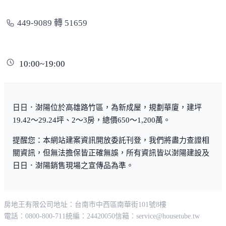
449-9089 轉 51659
10:00~19:00
日日．澍陽位於高雄路竹區，為新成屋，規劃華廈，建坪
19.42～29.24坪、2～3房，總價650～1,200萬。
提醒您：本網站建案資訊開放委託刊登，我們將盡力查證相
關資訊，但無法擔保皆正確無誤，所有資訊皆以澍陽建設及
日日．澍陽銷售現場之宣傳品為準。
房地王有限公司
地址：台南市中西區南華街101號8樓
電話：0800-800-711
統編：24420050
信箱：
service@housetube.tw