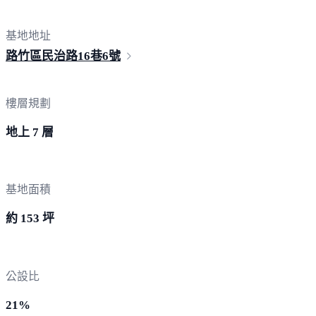
基地地址
路竹區民治路16巷
6號
樓層規劃
地上 7 層
基地面積
約 153 坪
公設比
21%