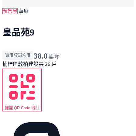
預售屋
華廈
皇品苑9
38.0
實價登錄均價
萬/坪
楠梓區
敦柏建設
共 26 戶
掃描 QR Code 撥打