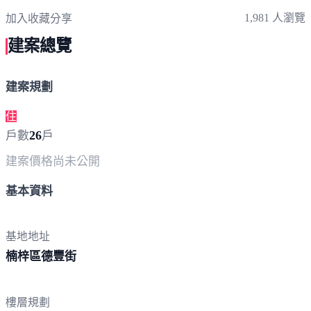
1,981 人瀏覽
加入收藏
分享
建案總覽
建案規劃
住
26
戶數
戶
建案價格
尚未公開
基本資料
基地地址
楠梓區
德豐街
樓層規劃