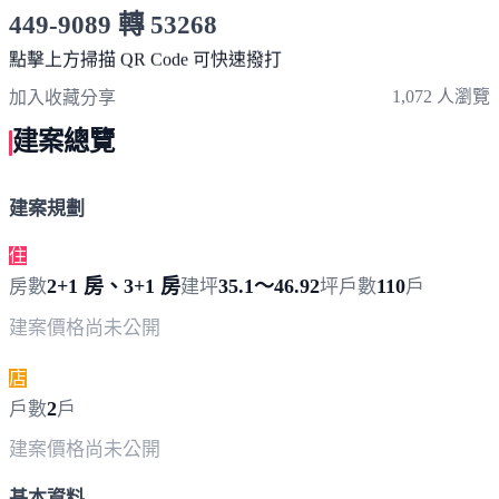
449-9089 轉 53268
服務時間 10:00～19:00
點擊上方掃描 QR Code 可快速撥打
1,072 人瀏覽
加入收藏
分享
建案總覽
建案規劃
住
2+1 房、3+1 房
35.1～46.92
110
房數
建坪
坪
戶數
戶
建案價格
尚未公開
店
2
戶數
戶
建案價格
尚未公開
基本資料