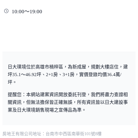
10:00～19:00
日大璞境位於高雄市楠梓區，為新成屋，規劃大樓店住，建
坪35.1～46.92坪、2+1房、3+1房，實價登錄均價36.4萬/
坪。
提醒您：本網站建案資訊開放委託刊登，我們將盡力查證相
關資訊，但無法擔保皆正確無誤，所有資訊皆以日大建設事
業及日大璞境銷售現場之宣傳品為準。
房地王有限公司
地址：台南市中西區南華街101號8樓