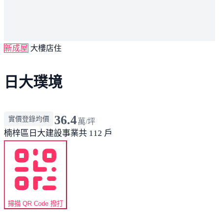
新成屋
大樓店住
日大璞境
36.4
實價登錄均價
萬/坪
楠梓區
日大建設事業
共 112 戶
掃描 QR Code 撥打