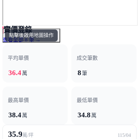
實價登錄
點擊後啟用地圖操作
查看全部 8 筆 →
平均單價
成交筆數
36.4
8
萬
筆
最高單價
最低單價
38.4
34.8
萬
萬
35.9
萬/坪
115/04