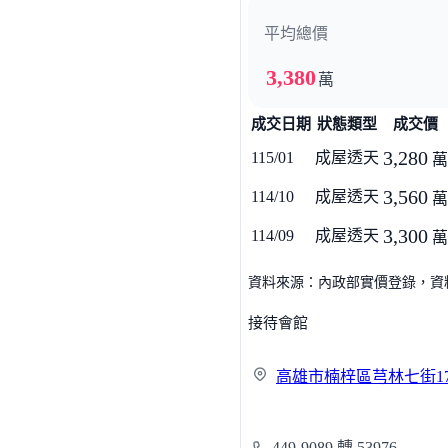
平均總價
3,380
萬
成交日期
狀態類型
成交價
3,280
115/01
成屋透天
萬
3,560
114/10
成屋透天
萬
3,300
114/09
成屋透天
萬
資料來源：內政部實價登錄，資料僅
接待會館
高雄市楠梓區芎林七街
1
449-9089 轉 53976