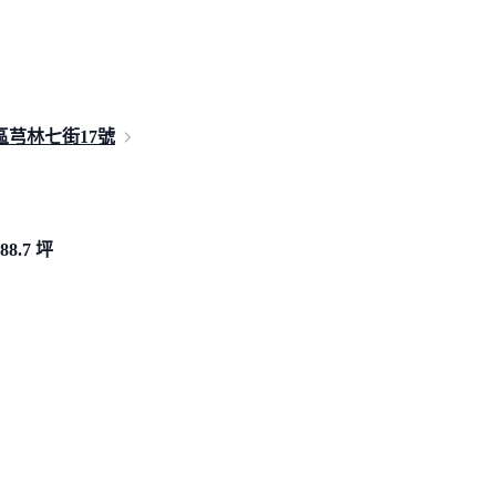
區芎林七街
17號
88.7 坪