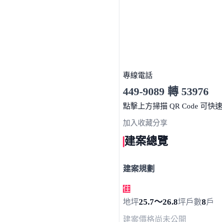
專線電話
449-9089 轉 53976
服務時間 10:00～19:00
點擊上方掃描 QR Code 可快
加入收藏
分享
建案總覽
建案規劃
住
25.7～26.8
8
地坪
坪
戶數
戶
建案價格
尚未公開