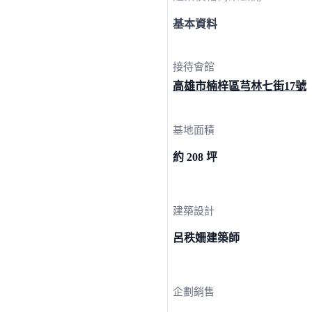
基本資料
接待會館
高雄市楠梓區芎林七街
17號
基地面積
約 208 坪
建築設計
呂秩姍建築師
企劃銷售