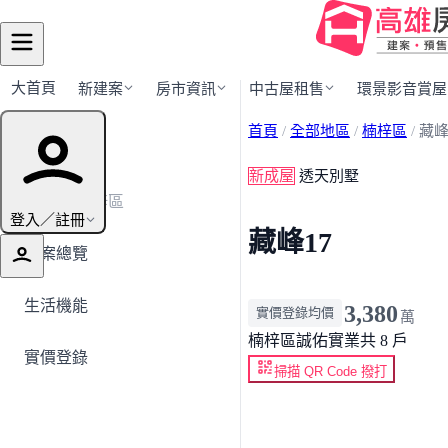
大首頁
新建案
房市資訊
中古屋租售
環景影音賞屋
首頁
/
全部地區
/
楠梓區
/
藏峰
建案導覽
新成屋
透天別墅
← 返回楠梓區
登入／註冊
藏峰17
建案總覽
生活機能
3,380
實價登錄均價
萬
楠梓區
誠佑實業
共 8 戶
實價登錄
掃描 QR Code 撥打