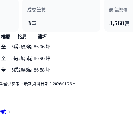
成交筆數
最高總價
3
3,560
筆
萬
樓層
格局
建坪
全
5房2廳6衛
86.96 坪
全
5房2廳6衛
86.96 坪
全
5房2廳6衛
86.58 坪
供參考。最新資料日期：2026/01/23。
7號