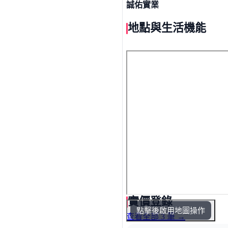
誠佑實業
地點與生活機能
實價登錄
點擊後啟用地圖操作
查看全部 3 筆 →