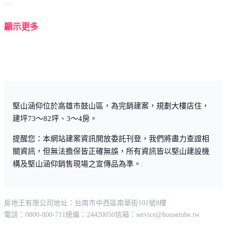
顯示更多
捷運輕軌21站，生活機能佳。
堅山涵仰位於高雄市鼓山區，為完銷建案，規劃大樓店住，
建坪73～82坪、3～4房。
提醒您：本網站建案資訊開放委託刊登，我們將盡力查證相
關資訊，但無法擔保皆正確無誤，所有資訊皆以堅山建設機
構及堅山涵仰銷售現場之宣傳品為準。
房地王有限公司
地址：台南市中西區南華街101號8樓
電話：0800-800-711
統編：24420050
信箱：
service@housetube.tw