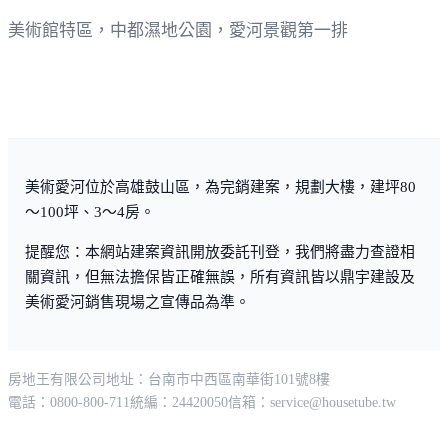
美術館特區，中都濕地公園，愛河景觀第一排
美術愛河位於高雄鼓山區，為完銷建案，規劃大樓，建坪80
～100坪、3～4房。
提醒您：本網站建案資訊開放委託刊登，我們將盡力查證相
關資訊，但無法擔保皆正確無誤，所有資訊皆以鼎宇建設及
美術愛河銷售現場之宣傳品為準。
房地王有限公司
地址：台南市中西區南華街101號8樓
電話：0800-800-711
統編：24420050
信箱：
service@housetube.tw