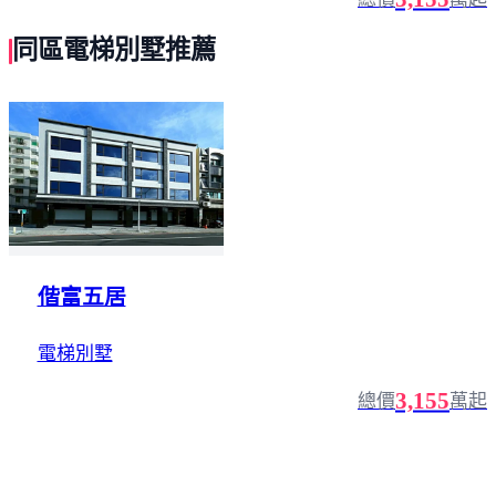
同區電梯別墅推薦
偕富五居
電梯別墅
3,155
總價
萬起