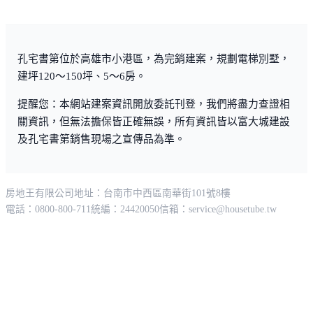
孔宅書第位於高雄市小港區，為完銷建案，規劃電梯別墅，
建坪120～150坪、5～6房。
提醒您：本網站建案資訊開放委託刊登，我們將盡力查證相
關資訊，但無法擔保皆正確無誤，所有資訊皆以富大城建設
及孔宅書第銷售現場之宣傳品為準。
房地王有限公司
地址：台南市中西區南華街101號8樓
電話：0800-800-711
統編：24420050
信箱：
service@housetube.tw