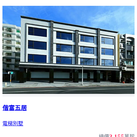
偕富五居
電梯別墅
3,155
總價
萬起