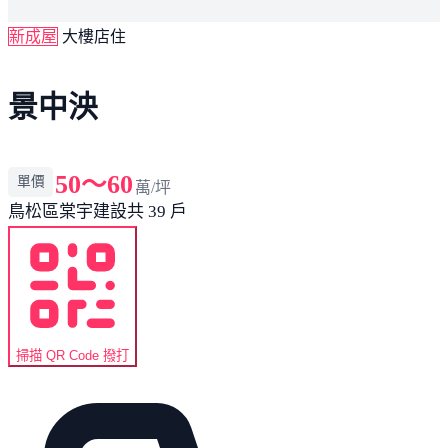
新成屋
大樓店住
景中泱
50～60
單價
萬/坪
鳥松區
棠宇建設
共 39 戶
掃描 QR Code 撥打