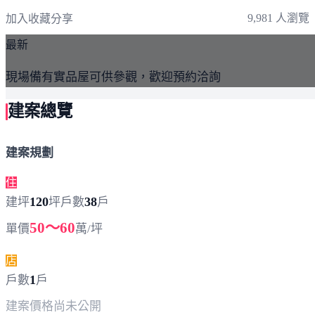
9,981 人瀏覽
加入收藏
分享
最新
現場備有實品屋可供參觀，歡迎預約洽詢
建案總覽
建案規劃
住
120
38
建坪
坪
戶數
戶
50～60
單價
萬/坪
店
1
戶數
戶
建案價格
尚未公開