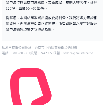
景中泱位於高雄市鳥松區，為新成屋，規劃大樓店住，建坪
120坪，單價50～60萬/坪。
提醒您：本網站建案資訊開放委託刊登，我們將盡力查證相
關資訊，但無法擔保皆正確無誤，所有資訊皆以棠宇建設及
景中泱銷售現場之宣傳品為準。
房地王有限公司
地址：台南市中西區南華街101號8樓
電話：0800-800-711
統編：24420050
信箱：
service@housetube.tw