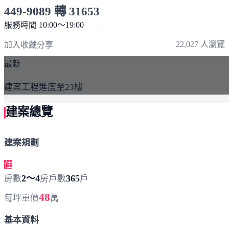
449-9089 轉 31653
服務時間 10:00～19:00
點擊上方掃描 QR Code 可快速撥打
22,027 人瀏覽
加入收藏
分享
最新
建案工程進度至23樓
建案總覽
建案規劃
住
2～4
365
房數
房
戶數
戶
48
每坪單價
萬
基本資料