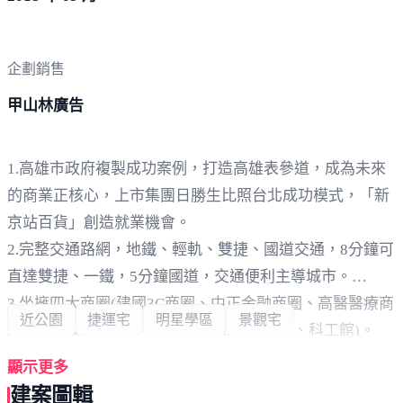
企劃銷售
甲山林廣告
1.高雄市政府複製成功案例，打造高雄表參道，成為未來
的商業正核心，上市集團日勝生比照台北成功模式，「新
京站百貨」創造就業機會。
2.完整交通路網，地鐵、輕軌、雙捷、國道交通，8分鐘可
直達雙捷、一鐵，5分鐘國道，交通便利主導城市。
3.坐擁四大商圈(建國3C商圈、中正金融商圈、高醫醫療商
近公園
捷運宅
明星學區
景觀宅
圈、武廟美食商圈)，兩大生活圈(文化中心、科工館)。
4.五福國中明星學區，總量管制升學率第一。
顯示更多
5.市中心上市櫃公司甲山林”帝寶”系列，擁有買得起的帝
建案圖輯