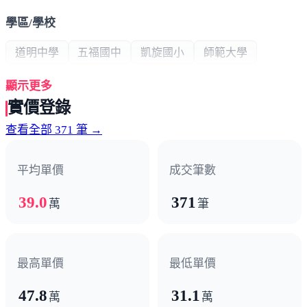
學區/學校
道明中學
五福國中
凱旋國小
師範大學
顯示更多
公共建設
實價登錄
文化中心
科工館
輕軌
高雄新車站
查看全部 371 筆 →
超商/賣場
平均單價
成交筆數
7-11
全家便利商店
39.0
371
萬
筆
熱門商圈
文化中心商圈
武廟商圈
科工館商圈
最高單價
最低單價
大統和平商圈
建國路3C商圈
高醫醫療商圈
47.8
31.1
萬
萬
中正金融商圈