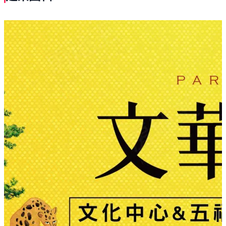
寶人生。
6.巴洛克風格歷久彌新 經典呈現，崗石基座打造媲美香港
半島酒店。
7.四面臨路稀有方正基地，環繞近2000坪公園綠地，社區
臨路退縮樹海包圍。
8.唯一結合政府BOO案，一二樓精品超市省時又省便。
9.11座連拱三進式挑高門廳，精品生活宅。
10.少見10年防水保固，給客戶最安心的住家。