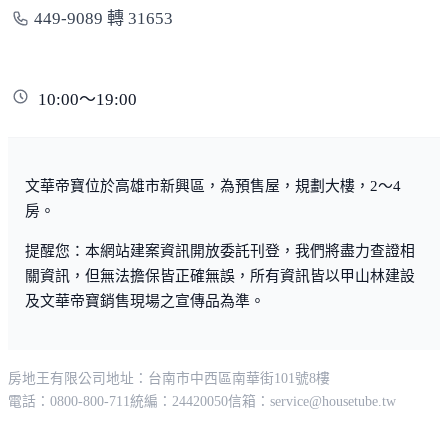
449-9089 轉 31653
10:00～19:00
文華帝寶位於高雄市新興區，為預售屋，規劃大樓，2～4
房。
提醒您：本網站建案資訊開放委託刊登，我們將盡力查證相
關資訊，但無法擔保皆正確無誤，所有資訊皆以甲山林建設
及文華帝寶銷售現場之宣傳品為準。
房地王有限公司
地址：台南市中西區南華街101號8樓
電話：0800-800-711
統編：24420050
信箱：
service@housetube.tw