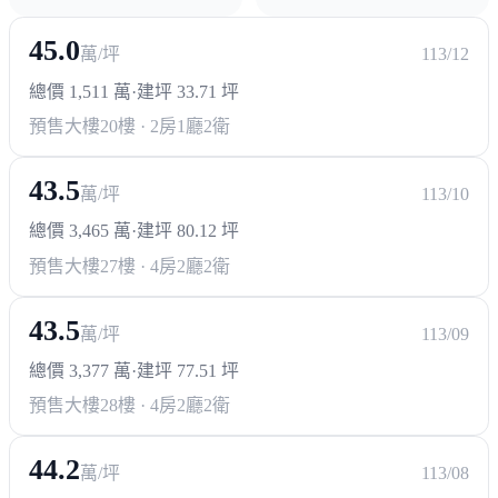
45.0
萬/坪
113/12
醫療機構
總價 1,511 萬
·
建坪 33.71 坪
聖功醫院
高雄醫學院
預售大樓
20樓 · 2房1廳2衛
政府機構
43.5
萬/坪
113/10
監理站
總價 3,465 萬
·
建坪 80.12 坪
預售大樓
27樓 · 4房2廳2衛
其他
兒童公園
15.37公里鐵路綠園道
彩虹公園
43.5
萬/坪
113/09
凱旋公園
站東特區(未動工)
新京站百貨(未動工)
總價 3,377 萬
·
建坪 77.51 坪
2座公園預定地
預售大樓
28樓 · 4房2廳2衛
44.2
萬/坪
113/08