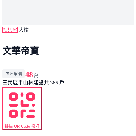
預售屋
大樓
文華帝寶
48
每坪單價
萬
三民區
甲山林建設
共 365 戶
掃描 QR Code 撥打