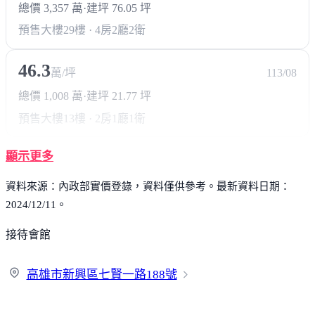
總價 3,357 萬
·
建坪 76.05 坪
預售大樓
29樓 · 4房2廳2衛
46.3
萬/坪
113/08
總價 1,008 萬
·
建坪 21.77 坪
預售大樓
13樓 · 2房1廳1衛
顯示更多
資料來源：內政部實價登錄，資料僅供參考。最新資料日期：
2024/12/11。
接待會館
高雄市新興區七賢一路
188號