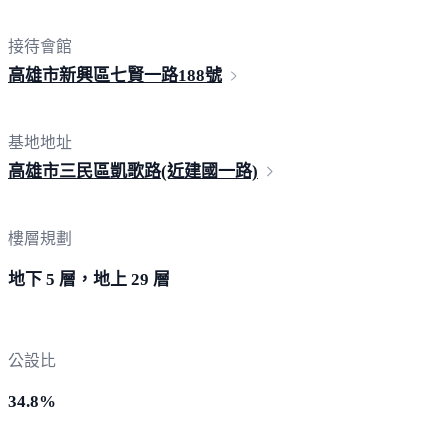
接待會館
高雄市新興區七賢一路
188號
基地地址
高雄市三民區凱歌路(近建國
一路)
樓層規劃
地下 5 層，地上 29 層
公設比
34.8%