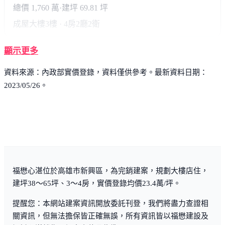
總價 1,760 萬
·
建坪 69.81 坪
成屋大樓
3樓 · 4房2廳2衛
顯示更多
資料來源：內政部實價登錄，資料僅供參考。最新資料日期：
2023/05/26。
福懋心湛位於高雄市新興區，為完銷建案，規劃大樓店住，
建坪38～65坪、3～4房，實價登錄均價23.4萬/坪。
提醒您：本網站建案資訊開放委託刊登，我們將盡力查證相
關資訊，但無法擔保皆正確無誤，所有資訊皆以福懋建設及