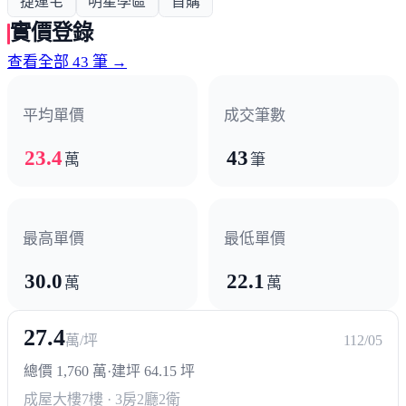
捷運宅
明星學區
首購
實價登錄
查看全部 43 筆 →
平均單價
成交筆數
23.4
43
萬
筆
最高單價
最低單價
30.0
22.1
萬
萬
27.4
萬/坪
112/05
總價 1,760 萬
·
建坪 64.15 坪
成屋大樓
7樓 · 3房2廳2衛