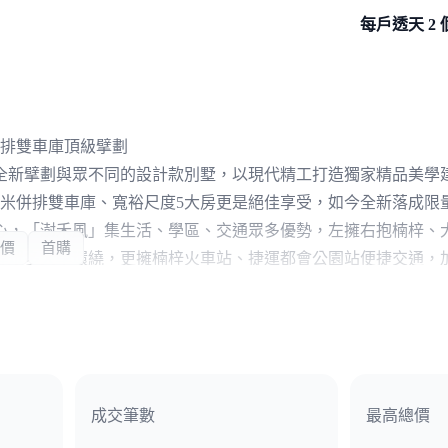
每戶透天 2 
併排雙車庫頂級擘劃
全新擘劃與眾不同的設計款別墅，以現代精工打造獨家精品美學
6米併排雙車庫、寬裕尺度5大房更是絕佳享受，如今全新落成限
心，「澍禾風」集生活、學區、交通眾多優勢，左擁右抱楠梓、
價
首購
等眾多大學環繞，更擁楠梓火車站、捷運都會公園站便捷交通，
生活圈，離塵不離城絕佳生活非此莫屬。
有天有地美學別墅，高品質建築內外兼具，現代外觀勾勒獨特線
法，不僅戶戶配備德瑞克衛浴、德匠廚具、王冠鋁門窗、冠軍地
佳規劃，5大房闊綽空間，孝親房貼心設計，如此極品設計好宅
成交筆數
最高總價
5951