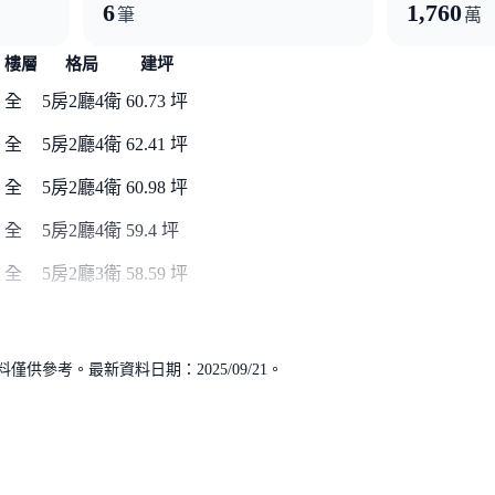
6
1,760
筆
萬
樓層
格局
建坪
全
5房2廳4衛
60.73 坪
全
5房2廳4衛
62.41 坪
全
5房2廳4衛
60.98 坪
全
5房2廳4衛
59.4 坪
全
5房2廳3衛
58.59 坪
供參考。最新資料日期：2025/09/21。