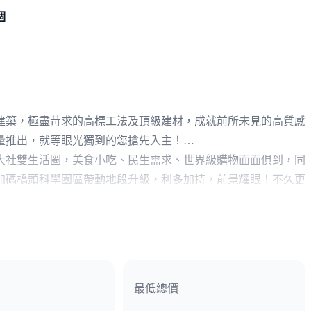
個
建築，極盡苛求的高標工法及頂級建材，成就前所未見的高質感
量推出，就等眼光獨到的您搶先入主！
大社雙生活圈，美食小吃、民生需求、世界級購物面面俱到，同
加碼橋頭科學園區帶動地段升級，利多加持，前景耀眼！不久更
條令人賞心悅目，讓您時刻沐浴最美居家風景，以精品身段結合
磚、監視保全系統等頂級建材寵愛生活，此外提供3年防水保固
，您千萬不容錯過！
最低總價