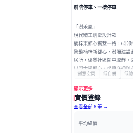
前院停車、一樓停車
「澍禾風」
現代精工別墅設計款
楠梓東都心獨墅一格，6米
驚艷楠梓新都心，澍陽建設
居所，優質社區鬧中取靜，
出門大學都心，坐擁交通軸
創意空間
低自備
低總
時享義大、高科大、樹科大
有南岡山米樂商城打造時尚
顯示更多
捨棄擁擠鳥籠式大樓，享受
實價登錄
澍陽建設有口皆碑的嚴謹工
查看全部 6 筆 →
更是安心可靠。完美居所最
接待會館：旗楠路轉萬金路
平均總價
賞屋專線：09868-51888 轉 3