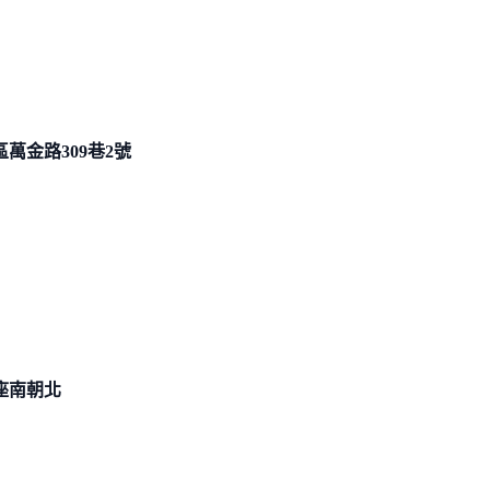
萬金路309巷
2號
座南朝北