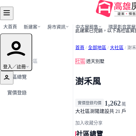
大首頁
新建案
房市資訊
中古屋租售
環景影音賞屋
此建案已完銷，以下為社區資
建案導覽
首頁
/
全部地區
/
大社區
/
澍
← 返回大社區
社區
透天別墅
登入／註冊
社區總覽
澍禾風
實價登錄
1,262
實價登錄均價
萬
大社區
澍陽建設
共 21 戶
加入收藏
分享
社區總覽