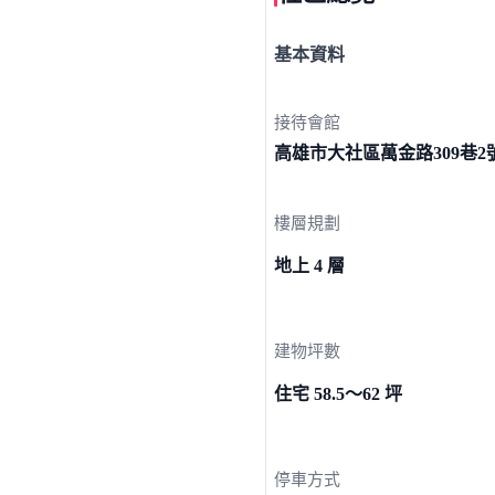
基本資料
接待會館
高雄市大社區萬金路309巷
2
樓層規劃
地上 4 層
建物坪數
住宅 58.5～62 坪
停車方式