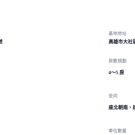
基地地址
號
高雄市大社區
房數規劃
4～5 房
坐向
座北朝南、
車位數量