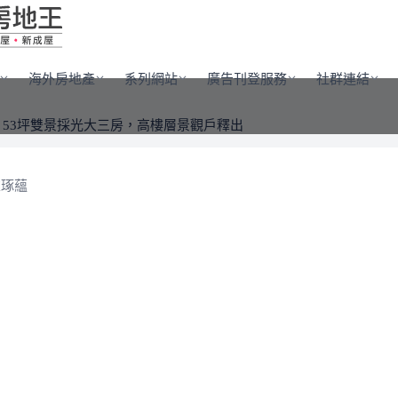
海外房地產
系列網站
廣告刊登服務
社群連結
，53坪雙景採光大三房，高樓層景觀戶釋出
雄琢蘊