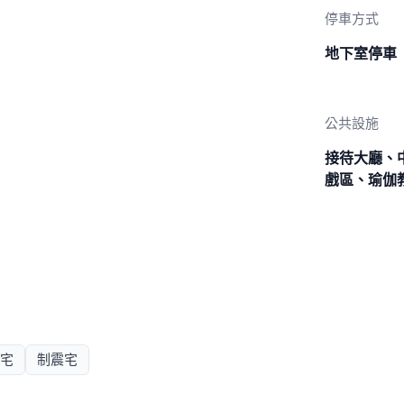
停車方式
地下室停車
公共設施
接待大廳、
戲區、瑜伽
宅
制震宅