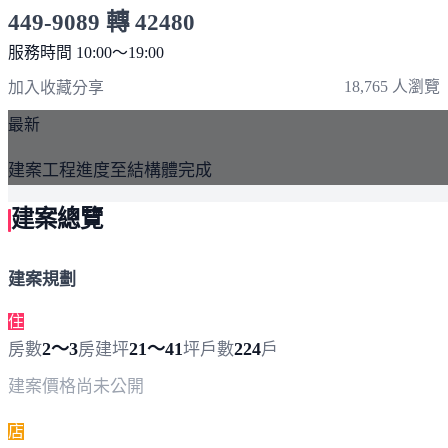
449-9089 轉 42480
服務時間 10:00～19:00
點擊上方掃描 QR Code 可快速撥打
18,765 人瀏覽
加入收藏
分享
最新
建案工程進度至結構體完成
建案總覽
建案規劃
住
2～3
21～41
224
房數
房
建坪
坪
戶數
戶
建案價格
尚未公開
店