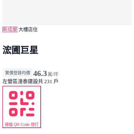
新成屋
大樓店住
浤圃巨星
46.3
實價登錄均價
萬/坪
左營區
湟泰建設
共 231 戶
掃描 QR Code 撥打