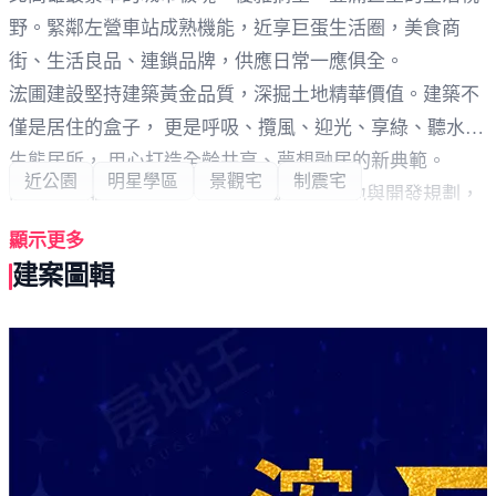
野。緊鄰左營車站成熟機能，近享巨蛋生活圈，美食商
街、生活良品、連鎖品牌，供應日常一應俱全。
浤圃建設堅持建築黃金品質，深掘土地精華價值。建築不
僅是居住的盒子， 更是呼吸、攬風、迎光、享綠、聽水的
生態居所， 用心打造全齡共享、夢想融居的新典範。
近公園
明星學區
景觀宅
制震宅
高雄危老都更建設第一品牌，透過活化土地與開發規劃，
賦予老屋新風貌、改善市容，為當地精華區注入新血，是
顯示更多
我們的初心與堅持。
建案圖輯