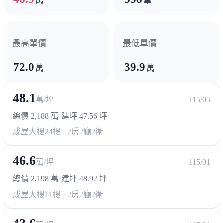
萬
筆
熱門商圈
漢神巨蛋
瑞豐夜市
左營新光三越
最高單價
最低單價
72.0
39.9
醫療機構
萬
萬
高雄榮民總醫院
高雄市立聯合醫院
48.1
萬/坪
115/05
總價 2,188 萬
·
建坪 47.56 坪
成屋大樓
24樓 · 2房2廳2衛
46.6
萬/坪
115/01
總價 2,198 萬
·
建坪 48.92 坪
成屋大樓
11樓 · 2房2廳2衛