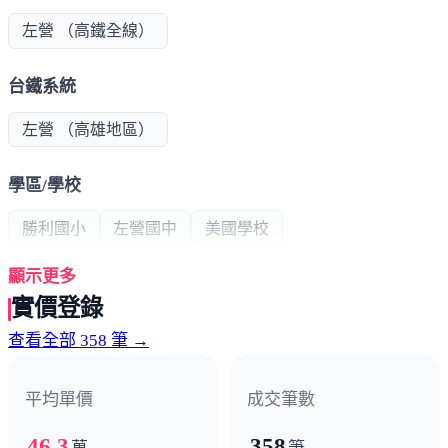
左營 （高鐵全線）
台鐵系統
左營 （高雄地區）
學區/學校
勝利國小
左營國中
美國學校
顯示更多
公共建設
實價登錄
蓮池潭
原生植物園
台鐵綠園道
查看全部 358 筆 →
超商/賣場
平均單價
成交筆數
7-11
家樂福超市
全家便利商店
46.3
358