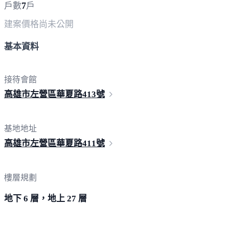
7
戶數
戶
建案價格
尚未公開
基本資料
接待會館
高雄市左營區華夏路
413號
基地地址
高雄市左營區華夏路
411號
樓層規劃
地下 6 層，地上 27 層