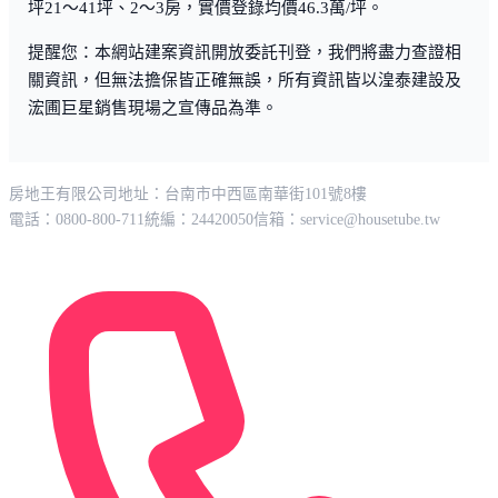
坪21～41坪、2～3房，實價登錄均價46.3萬/坪。
提醒您：本網站建案資訊開放委託刊登，我們將盡力查證相
關資訊，但無法擔保皆正確無誤，所有資訊皆以湟泰建設及
浤圃巨星銷售現場之宣傳品為準。
房地王有限公司
地址：台南市中西區南華街101號8樓
電話：0800-800-711
統編：24420050
信箱：
service@housetube.tw