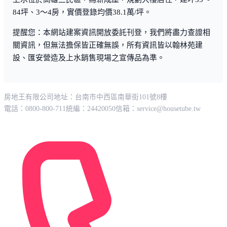
84坪、3～4房，實價登錄均價38.1萬/坪。
提醒您：本網站建案資訊開放委託刊登，我們將盡力查證相
關資訊，但無法擔保皆正確無誤，所有資訊皆以翰林苑建
設、匯安營造及上水銷售現場之宣傳品為準。
房地王有限公司
地址：台南市中西區南華街101號8樓
電話：0800-800-711
統編：24420050
信箱：
service@housetube.tw