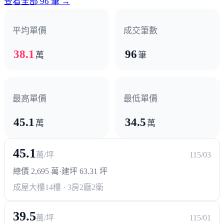
查看全部 96 筆 →
醫療機構
平均單價
成交筆數
聖功醫院
高醫
38.1
96
萬
筆
最高單價
最低單價
45.1
34.5
萬
萬
45.1
萬/坪
115/03
總價 2,695 萬
·
建坪 63.31 坪
成屋大樓
14樓 · 3房2廳2衛
39.5
萬/坪
115/01