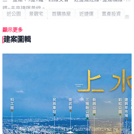
鐵+未來捷運黃線。
近公園
景觀宅
首購換屋
近捷運
置產投資
四、本案規劃：幸福川水岸首排、一層四戶、戶戶邊間南
向、3-4房全平車、35-55坪，全棟僅52席。
顯示更多
建案圖輯