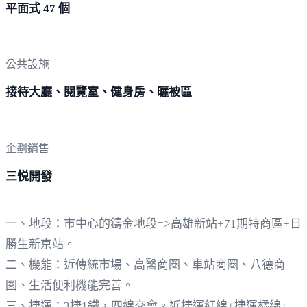
平面式 47 個
公共設施
接待大廳、閱覽室、健身房、曬被區
企劃銷售
三悦開發
一、地段：市中心的鑄金地段=>高雄新站+71期特商區+日
勝生新京站。
二、機能：近傳統市場、高醫商圏、車站商圏、八德商
圏、生活便利機能完善。
三、捷運：3捷1鐵，四線交會。近捷運紅線+捷運橘線+地