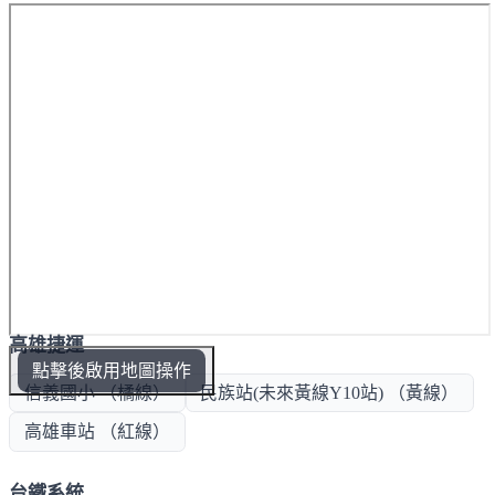
高雄捷運
點擊後啟用地圖操作
信義國小 （橘線）
民族站(未來黃線Y10站) （黃線）
高雄車站 （紅線）
台鐵系統