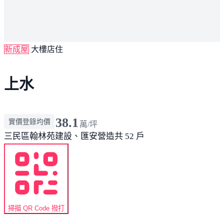
新成屋
大樓店住
上水
38.1
實價登錄均價
萬/坪
三民區
翰林苑建設、匯安營造
共 52 戶
掃描 QR Code 撥打