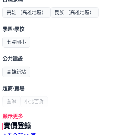
高雄 （高雄地區）
民族 （高雄地區）
學區/學校
七賢國小
公共建設
高雄新站
超商/賣場
全聯
小北百貨
顯示更多
熱門商圈
實價登錄
高醫商圈
南華商圈
六合夜市