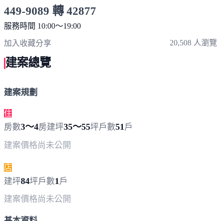
449-9089 轉 42877
服務時間 10:00～19:00
點擊上方掃描 QR Code 可快速撥打
20,508 人瀏覽
加入收藏
分享
建案總覽
建案規劃
住
3～4
35～55
51
房數
房
建坪
坪
戶數
戶
建案價格
尚未公開
店
84
1
建坪
坪
戶數
戶
建案價格
尚未公開
基本資料