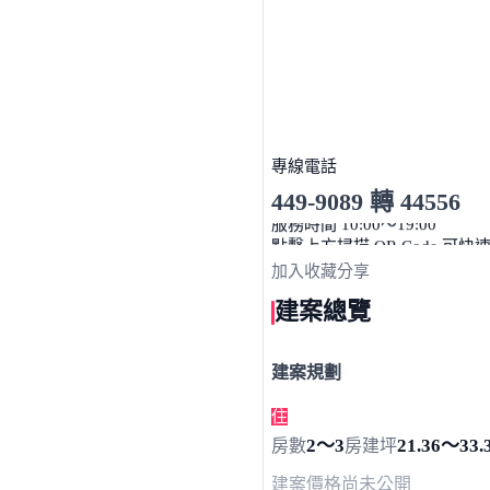
專線電話
449-9089 轉 44556
服務時間 10:00～19:00
點擊上方掃描 QR Code 可快
加入收藏
分享
建案總覽
建案規劃
住
2～3
21.36～33.
房數
房
建坪
建案價格
尚未公開