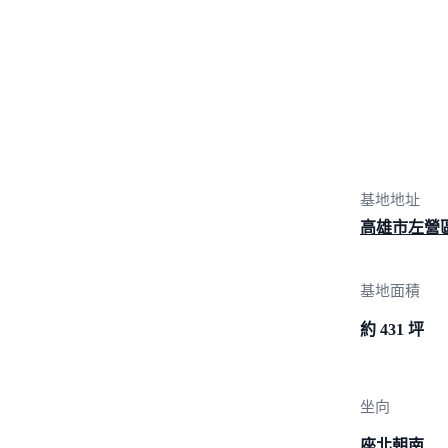
基地地址
高雄市左營
基地面積
約 431 坪
坐向
座北朝南