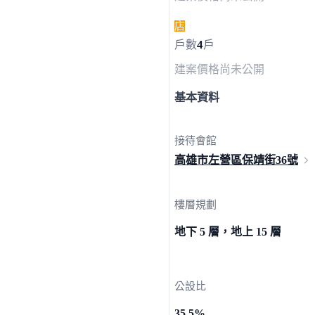
店
4
戶數
戶
建案價格
尚未公開
基本資料
接待會館
高雄市左營區保靖街
36號
樓層規劃
地下 5 層，地上 15 層
公設比
35.5%