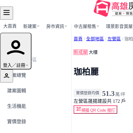
大首頁
新建案
房市資訊
中古屋租售
環景影音賞屋
首頁
/
全部地區
/
左營區
/
珈
建案導覽
新成屋
大樓
← 返回左營區
登入／註冊
珈柏麗
建案總覽
建案圖輯
51.3
實價登錄均價
萬/坪
左營區
晟揚建設
共 172 戶
生活機能
掃描 QR Code 撥打
實價登錄