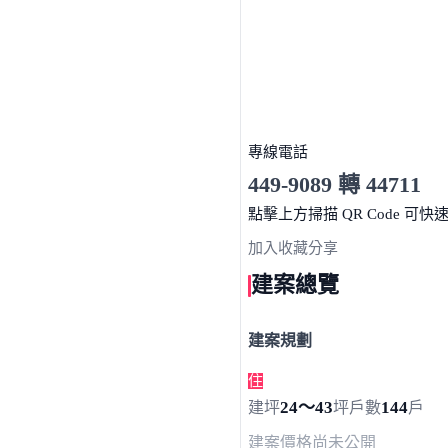
專線電話
449-9089 轉 44711
服務時間 10:00～19:00
點擊上方掃描 QR Code 可快
加入收藏
分享
建案總覽
建案規劃
住
24～43
144
建坪
坪
戶數
戶
建案價格
尚未公開