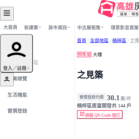
大首頁
新建案
房市資訊
中古屋租售
環景影音賞屋
首頁
/
全部地區
/
楠梓區
/
之
建案導覽
預售屋
大樓
← 返回楠梓區
登入／註冊
之見築
建案總覽
生活機能
30.1
實價登錄均價
萬/坪
楠梓區
居富開發
共 144 戶
實價登錄
掃描 QR Code 撥打