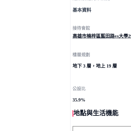
基本資料
接待會館
高雄市楠梓區藍田路vs大學29
樓層規劃
地下 3 層，地上 19 層
公設比
35.9%
地點與生活機能