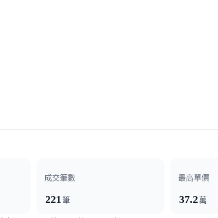
成交筆數
最高單價
221
37.2
筆
萬