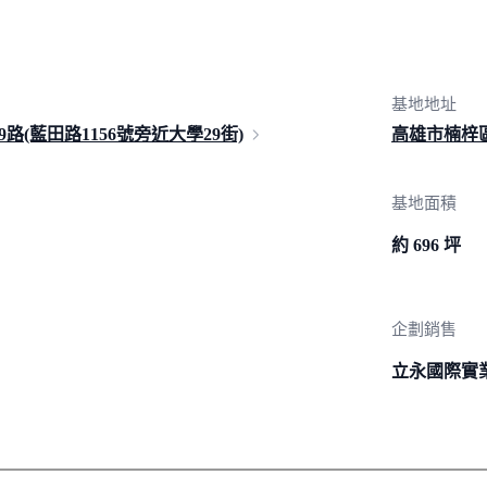
基地地址
路(藍田路1156號旁近大學2
9街)
高雄市楠梓
基地面積
約 696 坪
企劃銷售
立永國際實