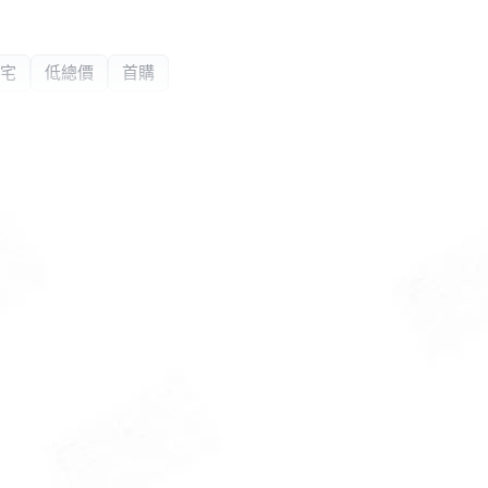
宅
低總價
首購
小站
利用
康樂活
大學特區、後勁商圈
所第三辦公處
左營海總店