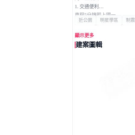
1. 交通便利
車程5分鐘即上國一
近公園
明星學區
制震
車程7分鐘即達捷運油廠國
車程18分鐘即達左營高鐵站
顯示更多
台17、新台17(未完工)
建案圖輯
亦有國道1號及國道10號可
輕鬆南北往來
2. 愜意生活
步行5分鐘，右昌森林公園
車行6分鐘，高雄國家體育場
即可於繁忙的生活中享受健
3. 附近商圈
右昌商圈、德民商圈、高雄
步行4分鐘，右昌民營市場
車行2分鐘，楠梓戶政事務
車行4分鐘，全聯福利中心 