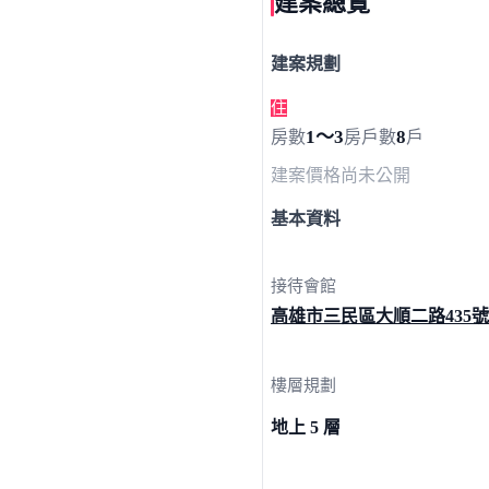
建案總覽
建案規劃
住
1～3
8
房數
房
戶數
戶
建案價格
尚未公開
基本資料
接待會館
高雄市三民區大順二路
435號
樓層規劃
地上 5 層