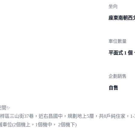
坐向
座東南朝西
車位數量
平面式 1 個
企劃銷售
自售
空間✨
梓區三山街37巷，近右昌國中，規劃地上5層，共8戶純住家，1-
車位(2個機上，1個機中， 2個機下)