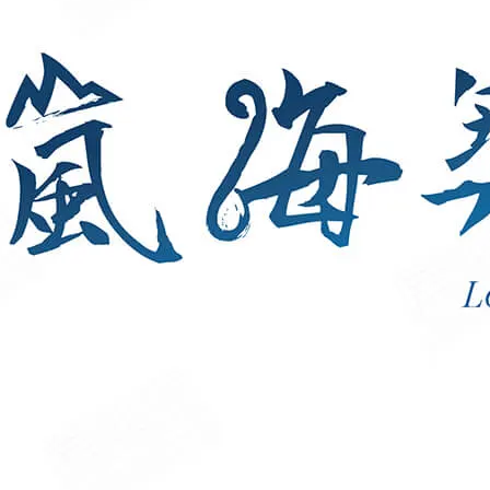
、肯德基、麥當勞、德民黃昏市場皆3公里內，結合逛街、採買、
智慧產區、高雄楠梓產業園區
還」
坪效
宅
車通風開闊