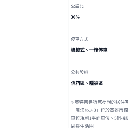
公設比
30%
停車方式
機械式、一樓停車
公共設施
信箱區、曬被區
✨英特嵐建築您夢想的居住
「嵐海築居3」位於高雄市楠
車位規劃1平面車位、5個機械
周邊生活圈：