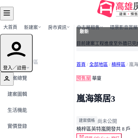
大首頁
新建案
房市資訊
中古屋租售
環景影音賞屋
最新
建案導覽
目前建案工程進度至外牆已完
← 返回楠梓區
首頁
/
全部地區
/
楠梓區
/
嵐海
登入／註冊
建案總覽
預售屋
華廈
建案圖輯
嵐海築居3
生活機能
建案價格
尚未公開
實價登錄
楠梓區
英特嵐開發
共 8 戶