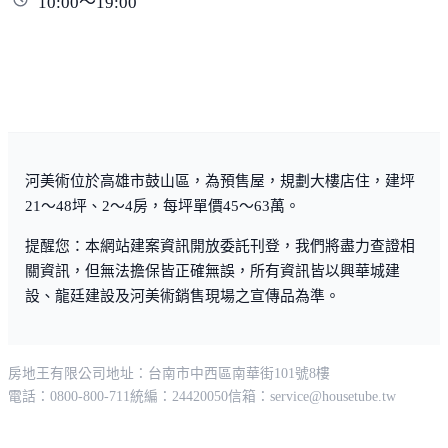
10:00～19:00
河美術位於高雄市鼓山區，為預售屋，規劃大樓店住，建坪
21～48坪、2～4房，每坪單價45～63萬。
提醒您：本網站建案資訊開放委託刊登，我們將盡力查證相
關資訊，但無法擔保皆正確無誤，所有資訊皆以興華城建
設、龍廷建設及河美術銷售現場之宣傳品為準。
房地王有限公司
地址：台南市中西區南華街101號8樓
電話：0800-800-711
統編：24420050
信箱：
service@housetube.tw