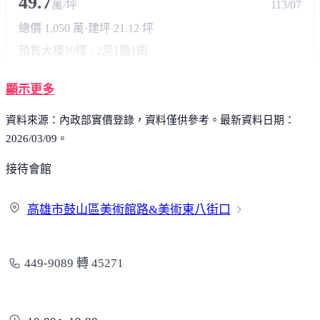
49.7
萬/坪
113/07
總價 1,050 萬
·
建坪 21.12 坪
預售大樓
10樓 · 2房1廳1衛
顯示更多
資料來源：內政部實價登錄，資料僅供參考。最新資料日期：
2026/03/09。
接待會館
高雄市鼓山區美術館路&美術東
八街口
449-9089 轉 45271