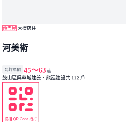
預售屋
大樓店住
河美術
45～63
每坪單價
萬
鼓山區
興華城建設、龍廷建設
共 112 戶
掃描 QR Code 撥打