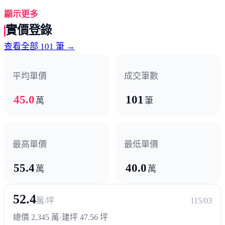
顯示更多
超商/賣場
實價登錄
COSTCO
義享天地
巨蛋
查看全部 101 筆 →
熱門商圈
平均單價
成交筆數
青海商圈
45.0
101
萬
筆
醫療機構
市立聯合醫院
最高單價
最低單價
55.4
40.0
萬
萬
52.4
萬/坪
115/03
總價 2,345 萬
·
建坪 47.56 坪