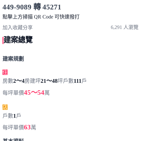
449-9089 轉 45271
服務時間 10:00～19:00
點擊上方掃描 QR Code 可快速撥打
6,291 人瀏覽
加入收藏
分享
建案總覽
建案規劃
住
2～4
21～48
111
房數
房
建坪
坪
戶數
戶
45～54
每坪單價
萬
店
1
戶數
戶
63
每坪單價
萬