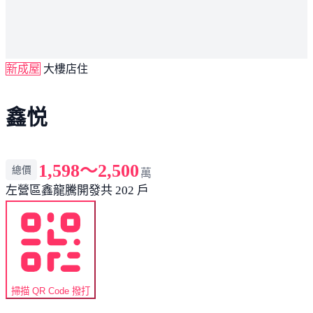
新成屋
大樓店住
鑫悦
1,598～2,500
總價
萬
左營區
鑫龍騰開發
共 202 戶
掃描 QR Code 撥打