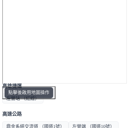
高雄捷運
點擊後啟用地圖操作
左營站 （紅線）
高速公路
鼎金系統交流道 （國道1號）
左營端 （國道10號）