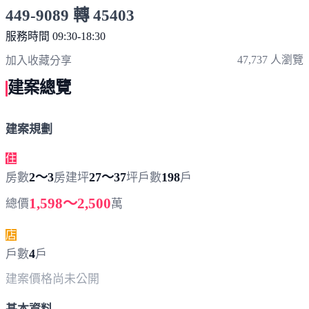
449-9089 轉 45403
服務時間 09:30-18:30
點擊上方掃描 QR Code 可快速撥打
47,737 人瀏覽
加入收藏
分享
建案總覽
建案規劃
住
2～3
27～37
198
房數
房
建坪
坪
戶數
戶
1,598～2,500
總價
萬
店
4
戶數
戶
建案價格
尚未公開