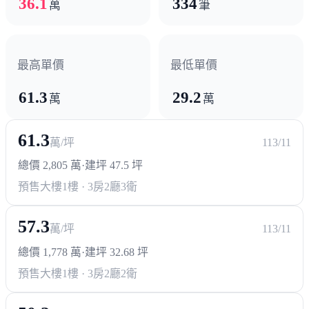
36.1
334
萬
筆
政府機構
區公所
右昌派出所
楠梓第二行政中心(興建中)
最高單價
最低單價
61.3
29.2
其他
萬
萬
高雄大學
61.3
萬/坪
113/11
總價 2,805 萬
·
建坪 47.5 坪
預售大樓
1樓 · 3房2廳3衛
57.3
萬/坪
113/11
總價 1,778 萬
·
建坪 32.68 坪
預售大樓
1樓 · 3房2廳2衛