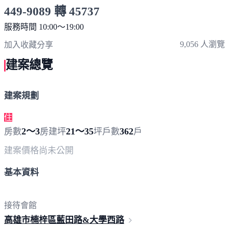
449-9089 轉 45737
服務時間 10:00～19:00
點擊上方掃描 QR Code 可快速撥打
9,056 人瀏覽
加入收藏
分享
建案總覽
建案規劃
住
2～3
21～35
362
房數
房
建坪
坪
戶數
戶
建案價格
尚未公開
基本資料
接待會館
高雄市楠梓區藍田路&大
學西路