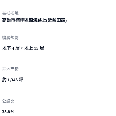
基地地址
高雄市楠梓區楠海路上(近藍
田路)
樓層規劃
地下 4 層，地上 15 層
基地面積
約 1,345 坪
公設比
35.8%