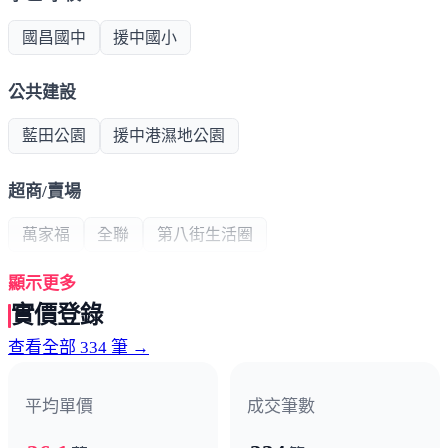
國昌國中
援中國小
公共建設
藍田公園
援中港濕地公園
超商/賣場
萬家福
全聯
第八街生活圈
顯示更多
熱門商圈
實價登錄
德民商圈
高大家樂福商圈
查看全部 334 筆 →
醫療機構
平均單價
成交筆數
右昌聯合醫院
國軍高雄總醫院左營分院