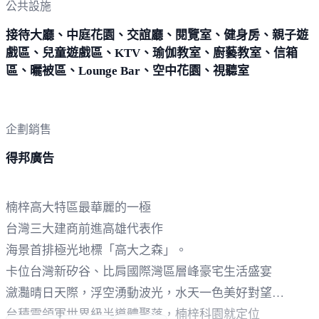
公共設施
接待大廳、中庭花園、交誼廳、閱覽室、健身房、親子遊
戲區、兒童遊戲區、KTV、瑜伽教室、廚藝教室、信箱
區、曬被區、Lounge Bar、空中花園、視聽室
企劃銷售
得邦廣告
楠梓高大特區最華麗的一極
台灣三大建商前進高雄代表作
海景首排極光地標「高大之森」。
卡位台灣新矽谷、比肩國際灣區層峰豪宅生活盛宴
瀲灩晴日天際，浮空湧動波光，水天一色美好對望
台積電領軍世界級半導體聚落，楠梓科園就定位