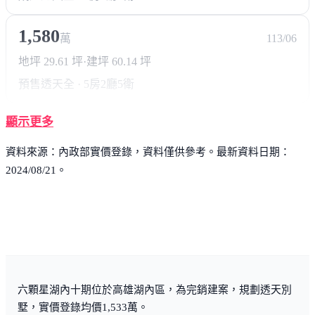
1,580
萬
113/06
地坪 29.61 坪
·
建坪 60.14 坪
預售透天
全 · 5房2廳5衛
顯示更多
資料來源：內政部實價登錄，資料僅供參考。最新資料日期：
2024/08/21。
六顆星湖內十期位於高雄湖內區，為完銷建案，規劃透天別
墅，實價登錄均價1,533萬。