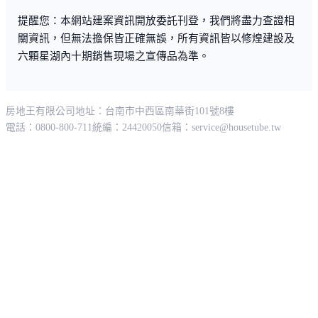
提醒您：本網站建案資訊開放委託刊登，我們將盡力查證相
關資訊，但無法擔保皆正確無誤，所有資訊皆以修煌建設及
六顆星湖內十期銷售現場之宣傳品為準。
房地王有限公司
地址：台南市中西區南華街101號8樓
電話：0800-800-711
統編：24420050
信箱：
service@housetube.tw