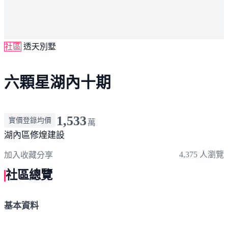
社區
透天別墅
六顆星湖內十期
1,533
實價登錄均價
萬
湖內區
修煌建設
4,375 人瀏覽
加入收藏
分享
社區總覽
基本資料