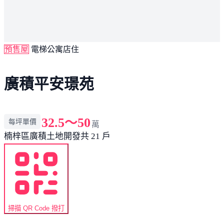
預售屋
電梯公寓店住
廣積平安璟苑
32.5～50
每坪單價
萬
楠梓區
廣積土地開發
共 21 戶
掃描 QR Code 撥打