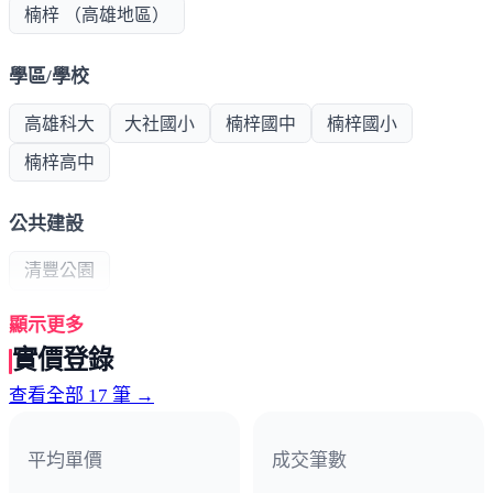
楠梓 （高雄地區）
學區/學校
高雄科大
大社國小
楠梓國中
楠梓國小
楠梓高中
公共建設
清豐公園
顯示更多
超商/賣場
實價登錄
萬家福
全聯
查看全部 17 筆 →
醫療機構
平均單價
成交筆數
健仁醫院
國軍高雄總醫院