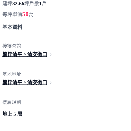
32.66
1
建坪
坪
戶數
戶
50
每坪單價
萬
基本資料
接待會館
楠梓清平、清
安街口
基地地址
楠梓清平、清
安街口
樓層規劃
地上 5 層