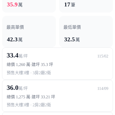
35.9
17
萬
筆
政府機構
少年法院
最高單價
最低單價
其他
42.3
32.5
萬
萬
八方黃昏市場
33.4
萬/坪
115/02
總價 1,260 萬
·
建坪 35.3 坪
預售大樓
3樓 · 3房2廳2衛
36.0
萬/坪
114/09
總價 1,275 萬
·
建坪 33.21 坪
預售大樓
3樓 · 2房2廳2衛