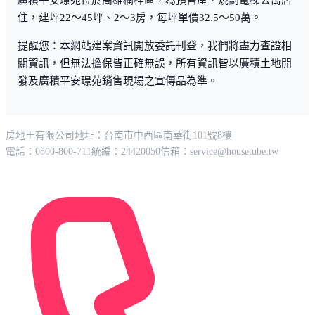
廣積平安璟苑位於高雄楠梓區，為預售屋，規劃電梯公寓店
住，建坪22～45坪、2～3房，每坪單價32.5～50萬。
提醒您：本網站建案資訊開放委託刊登，我們將盡力查證相
關資訊，但無法擔保皆正確無誤，所有資訊皆以廣積土地開
發及廣積平安璟苑銷售現場之宣傳品為準。
房地王有限公司
地址：台南市中西區南華街101號8樓
電話：0800-800-711
統編：24420050
信箱：
service@housetube.tw