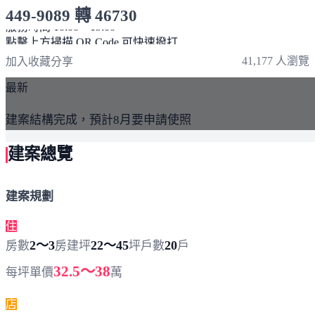
449-9089 轉 46730
服務時間 10:00～19:00
點擊上方掃描 QR Code 可快速撥打
41,177 人瀏覽
加入收藏
分享
最新
建案結構完成，預計8月要申請使照
建案總覽
建案規劃
住
2～3
22～45
20
房數
房
建坪
坪
戶數
戶
32.5～38
每坪單價
萬
店