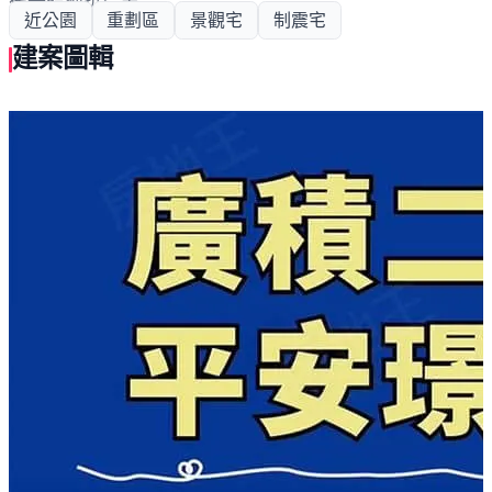
筏基結構抗震宅
近公園
重劃區
景觀宅
制震宅
建案圖輯