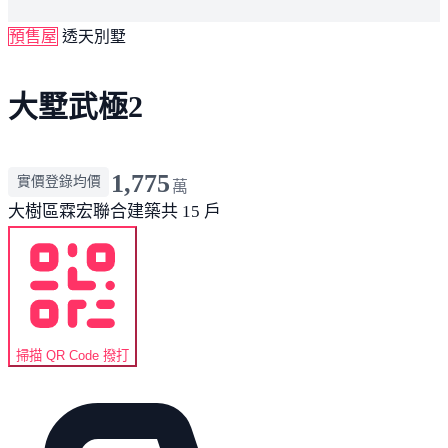
預售屋
透天別墅
大墅武極2
1,775
實價登錄均價
萬
大樹區
霖宏聯合建築
共 15 戶
掃描 QR Code 撥打