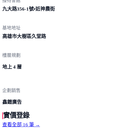
接待會館
九大路356-1號•近
神農街
基地地址
高雄市大樹區
久堂路
樓層規劃
地上 4 層
企劃銷售
鑫鎧廣告
實價登錄
查看全部 16 筆 →