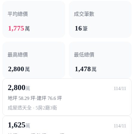
平均總價
成交筆數
1,775
16
萬
筆
最高總價
最低總價
2,800
1,478
萬
萬
2,800
萬
114/11
地坪 58.29 坪
·
建坪 76.6 坪
成屋透天
全 · 5房2廳3衛
1,625
萬
114/11