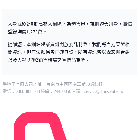
大墅武極2位於高雄大樹區，為預售屋，規劃透天別墅，實價
登錄均價1,775萬。
提醒您：本網站建案資訊開放委託刊登，我們將盡力查證相
關資訊，但無法擔保皆正確無誤，所有資訊皆以霖宏聯合建
築及大墅武極2銷售現場之宣傳品為準。
房地王有限公司
地址：台南市中西區南華街101號8樓
電話：0800-800-711
統編：24420050
信箱：
service@housetube.tw