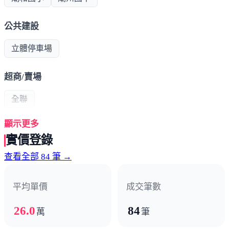
公共建設
立體停車場
超商/賣場
全聯
顯示更多
熱門商圈
實價登錄
圓環商圈
查看全部 84 筆 →
醫療機構
平均單價
成交筆數
茂隆骨科
26.0
84
萬
筆
政府機構