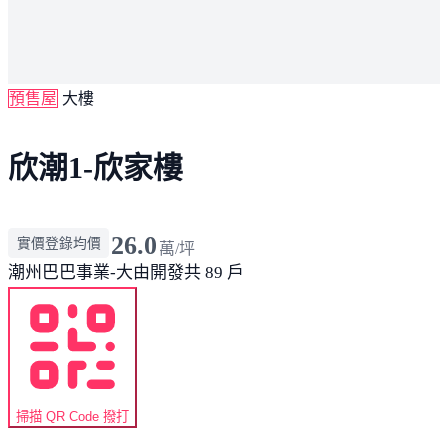
預售屋
大樓
欣潮1-欣家樓
26.0
實價登錄均價
萬/坪
潮州
巴巴事業-大由開發
共 89 戶
掃描 QR Code 撥打