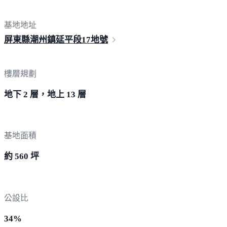
基地地址
屏東縣潮州鎮延平段
17地號
樓層規劃
地下 2 層，地上 13 層
基地面積
約 560 坪
公設比
34%