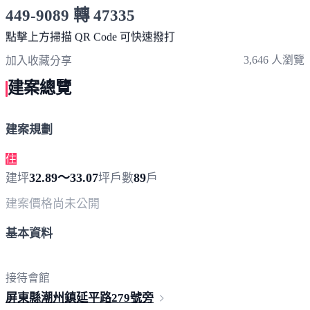
449-9089 轉 47335
服務時間 10:00～19:00
點擊上方掃描 QR Code 可快速撥打
3,646 人瀏覽
加入收藏
分享
建案總覽
建案規劃
住
32.89～33.07
89
建坪
坪
戶數
戶
建案價格
尚未公開
基本資料
接待會館
屏東縣潮州鎮延平路27
9號旁