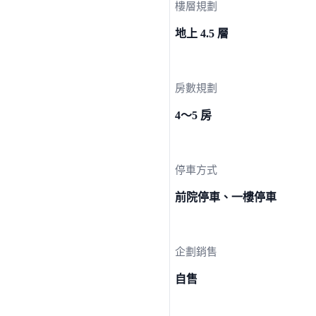
樓層規劃
地上 4.5 層
房數規劃
4～5 房
停車方式
前院停車、一樓停車
企劃銷售
自售