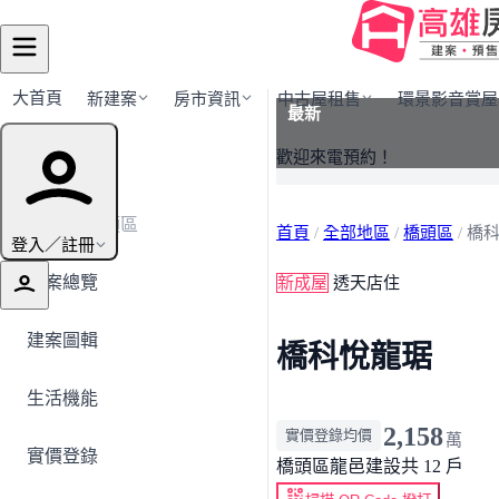
大首頁
新建案
房市資訊
中古屋租售
環景影音賞屋
最新
建案導覽
歡迎來電預約！
← 返回橋頭區
首頁
/
全部地區
/
橋頭區
/
橋
登入／註冊
建案總覽
新成屋
透天店住
建案圖輯
橋科悅龍琚
生活機能
2,158
實價登錄均價
萬
實價登錄
橋頭區
龍邑建設
共 12 戶