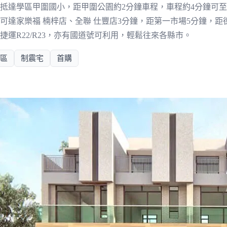
可抵達學區甲圍國小，距甲圍公園約2分鐘車程，車程約4分鐘可
可達家樂福 楠梓店、全聯 仕豐店3分鐘，距第一市場5分鐘，距
捷運R22/R23，亦有國道號可利用，輕鬆往來各縣市。
區
制震宅
首購