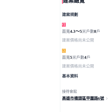
建案總覽
建案規劃
住
4.3～5
8
面寬
米
戶數
戶
建案價格
尚未公開
店
5
4
面寬
米
戶數
戶
建案價格
尚未公開
基本資料
接待會館
高雄市橋頭區甲圍路
6號