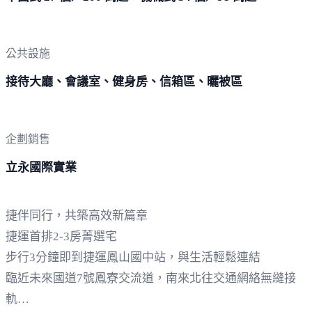
公共設施
接待大廳、會議室、健身房、信箱區、曬被區
企劃銷售
立永國際實業
捷伴同行，共築高效新篇章
捷運首排2-3房菁選宅
步行3分鐘即到捷運鳳山國中站，與生活輕鬆連結
臨近未來國道7號鳳寮交流道，南來北往交通網絡無縫接
軌