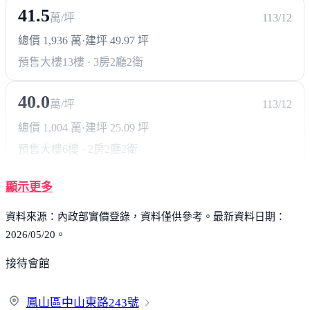
41.5
萬/坪
113/12
總價 1,936 萬
·
建坪 49.97 坪
預售大樓
13樓 · 3房2廳2衛
40.0
萬/坪
113/12
總價 1,004 萬
·
建坪 25.09 坪
預售大樓
6樓 · 2房2廳2衛
顯示更多
資料來源：內政部實價登錄，資料僅供參考。最新資料日期：
2026/05/20。
接待會館
鳳山區中山東路
243號