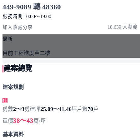
449-9089 轉 48360
服務時間 10:00～19:00
點擊上方掃描 QR Code 可快速撥打
18,639 人瀏覽
加入收藏
分享
最新
目前工程進度至二樓
建案總覽
建案規劃
住
2～3
25.09～41.46
70
房數
房
建坪
坪
戶數
戶
38～43
單價
萬/坪
基本資料