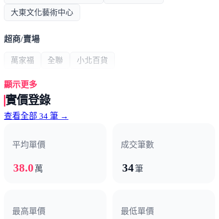
大東文化藝術中心
超商/賣場
萬家福
全聯
小北百貨
顯示更多
熱門商圈
實價登錄
中山路商圈
光遠路商圈
查看全部 34 筆 →
醫療機構
平均單價
成交筆數
大東醫院
鳳山醫院
38.0
34
萬
筆
政府機構
戶政事務所
地政事務所
衛生所
郵局
區公所
最高單價
最低單價