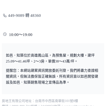
449-9089 轉 48360
10:00～19:00
如邑．知築位於高雄鳳山區，為預售屋，規劃大樓，建坪
25.09～41.46坪、2～3房，單價38～43萬/坪。
提醒您：本網站建案資訊開放委託刊登，我們將盡力查證相
關資訊，但無法擔保皆正確無誤，所有資訊皆以如邑開發建
設及如邑．知築銷售現場之宣傳品為準。
房地王有限公司
地址：台南市中西區南華街101號8樓