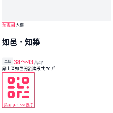
預售屋
大樓
如邑．知築
38～43
單價
萬/坪
鳳山區
如邑開發建設
共 70 戶
掃描 QR Code 撥打