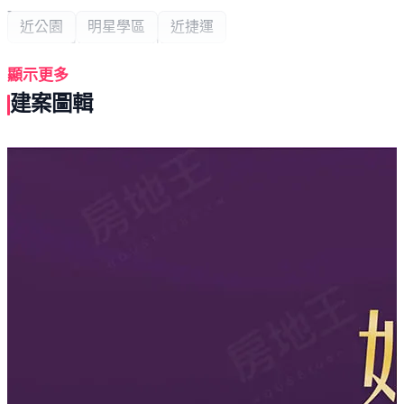
-
近公園
明星學區
近捷運
千億建設計劃．鳳山新生
近鄰 大東文創之星，人文森活文創商圈
顯示更多
空中鳳城，引領鳳山煥新榮景
建案圖輯
辦公、藝文、商旅共構，衛武營聯開案
銜接 三井Lalaport，締造鳳山全新未來
邀您放眼未來，一同見證鳳山新時代
「如邑．知築」位於高雄市鳳山區埤頂段1443地號等6
筆，由如邑開發建設股份有限公司投資興建，慶朗營造有
限公司營造，原東聯合建築師事務所建築設計，基地面積
334.56坪、建蔽率43.13％、公設比35.63~35.75%。
樓層規劃為1棟地上15層、地下3層建築，共有70戶住家