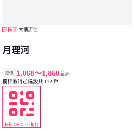
預售屋
大樓店住
月理河
1,068～1,868
總價
萬起
楠梓區
得邑建設
共 172 戶
掃描 QR Code 撥打