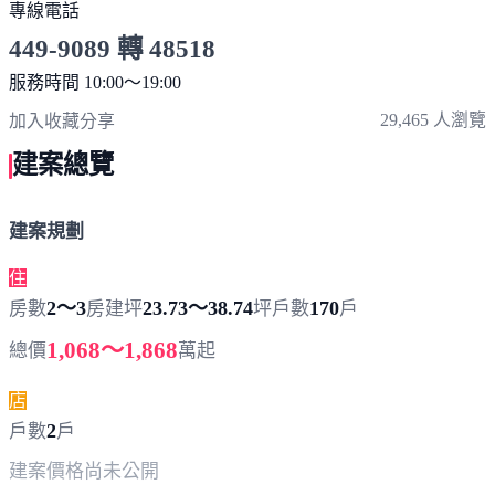
專線電話
449-9089 轉 48518
服務時間 10:00～19:00
點擊上方掃描 QR Code 可快速撥打
29,465 人瀏覽
加入收藏
分享
建案總覽
建案規劃
住
2～3
23.73～38.74
170
房數
房
建坪
坪
戶數
戶
1,068～1,868
總價
萬起
店
2
戶數
戶
建案價格
尚未公開