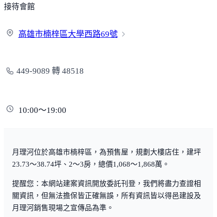
接待會館
高雄市楠梓區大學西路
69號
449-9089 轉 48518
10:00～19:00
月理河位於高雄市楠梓區，為預售屋，規劃大樓店住，建坪
23.73～38.74坪、2～3房，總價1,068～1,868萬。
提醒您：本網站建案資訊開放委託刊登，我們將盡力查證相
關資訊，但無法擔保皆正確無誤，所有資訊皆以得邑建設及
月理河銷售現場之宣傳品為準。