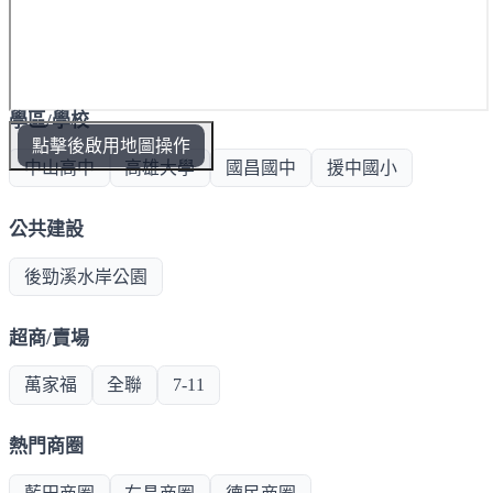
學區/學校
點擊後啟用地圖操作
中山高中
高雄大學
國昌國中
援中國小
公共建設
後勁溪水岸公園
超商/賣場
萬家福
全聯
7-11
熱門商圈