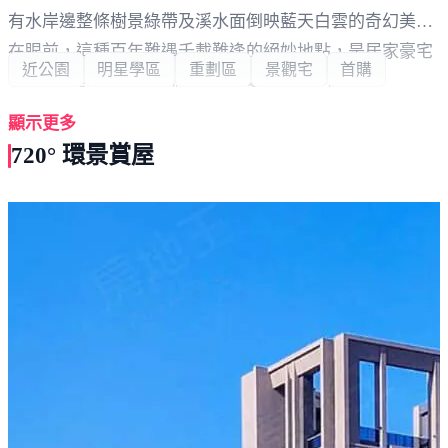
有水岸邊整條樹景綠帶及溪水面倒映藍天白雲的奇幻美景
在眼前，這種百年難遇千載難逢的絕妙地點，是居家豪宅
近公園
明星學區
重劃區
景觀宅
首購
等級的視野地段，可說是人見人愛的美好地理。
顯示更多
720° 環景賞屋