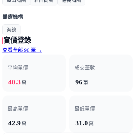
藍田商圈
右昌商圈
德民商圈
醫療機構
海總
實價登錄
查看全部 96 筆 →
平均單價
成交筆數
40.3
96
萬
筆
最高單價
最低單價
42.9
31.0
萬
萬