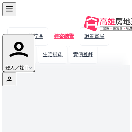
← 返回楠梓區
建案總覽
環景賞屋
建案圖輯
生活機能
實價登錄
登入／註冊