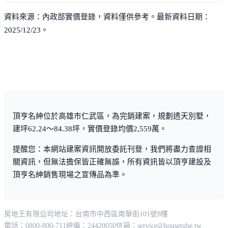
資料來源：內政部實價登錄，資料僅供參考。最新資料日期：
2025/12/23。
頂亨名紳位於高雄市仁武區，為完銷建案，規劃透天別墅，
建坪62.24～84.38坪，實價登錄均價2,559萬。
提醒您：本網站建案資訊開放委託刊登，我們將盡力查證相
關資訊，但無法擔保皆正確無誤，所有資訊皆以頂亨建設及
頂亨名紳銷售現場之宣傳品為準。
房地王有限公司
地址：台南市中西區南華街101號8樓
電話：0800-800-711
統編：24420050
信箱：
service@housetube.tw