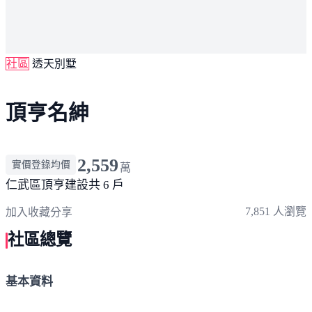
社區
透天別墅
頂亨名紳
2,559
實價登錄均價
萬
仁武區
頂亨建設
共 6 戶
7,851 人瀏覽
加入收藏
分享
社區總覽
基本資料