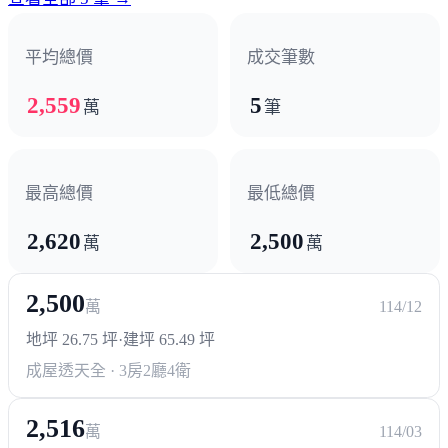
仁武八德店。
公園休閒，車程約2分鐘可至八卦休閒公園，近享27000坪
平均總價
成交筆數
優質綠境。
2,559
5
航太園區，車程約9分鐘可抵達，接軌AI智慧超強產業
萬
筆
力。
100期重劃，接壤100期重劃區，將成為仁武主要核心發展
區域。
最高總價
最低總價
優質學區，車程約2分鐘可至八卦國小，車程約5分鐘可至
2,620
2,500
萬
萬
大灣國中。
便利交通，有國10仁武交流道、國1大中交流道可利用，
2,500
萬
114/12
輕鬆往來各縣市。
地坪 26.75 坪
·
建坪 65.49 坪
成屋透天
全 · 3房2廳4衛
2,516
萬
114/03