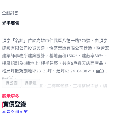
企劃銷售
光丰廣告
頂亨「名紳」位於高雄市仁武區八德一路370號，由頂亨
建設有限公司投資興建，怡盛營造有限公司營造，歐晉宏
建築師事務所建築設計，基地面積160坪、建蔽率50％。
樓層規劃為6棟地上4樓半建築，共有6戶透天店面產品，
格局坪數規劃地坪23~33坪、建坪62.24~84.38坪，面寬
6~8米。
近公園
近捷運
車位規劃1樓併排停車，二樓客餐廳、三樓整層主臥，結
構採筏式基礎，建材有Otis電梯(S1戶)。廚具：林內、義
顯示更多
大利GLEMGAS。衛浴：TOTO、凱樂衛浴。
實價登錄
商圈核心，位居八德一路，車程約2分鐘可至寶雅、全聯-
查看全部 5 筆 →