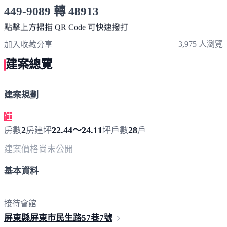
449-9089 轉 48913
服務時間 10:00～19:00
點擊上方掃描 QR Code 可快速撥打
3,975 人瀏覽
加入收藏
分享
建案總覽
建案規劃
住
2
22.44～24.11
28
房數
房
建坪
坪
戶數
戶
建案價格
尚未公開
基本資料
接待會館
屏東縣屏東市民生路57巷
7號