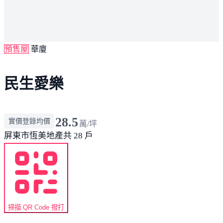
預售屋
華廈
民生愛樂
28.5
實價登錄均價
萬/坪
屏東市
恆美地產
共 28 戶
掃描 QR Code 撥打