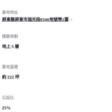
基地地址
屏東縣屏東市瑞光段0346地號
等2筆
樓層規劃
地上 5 層
基地面積
約 222 坪
公設比
25%