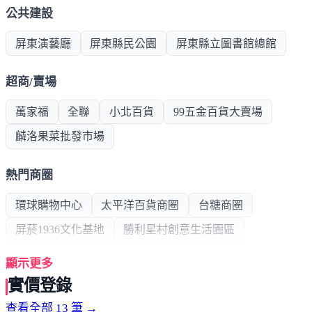
公共建設
屏東演藝廳
屏東縣民公園
屏東縣立圖書館總館
超商/賣場
萬家福
全聯
小北百貨
99五金百貨大賣場
麟洛果菜批發市場
熱門商圈
環球購物中心
太平洋百貨商圈
台糖商圈
屏菸1936文化基地
勝利星村創意生活園區
顯示更多
醫療機構
實價登錄
國仁醫院
屏東義大醫院園區(興建中)
查看全部 13 筆 →