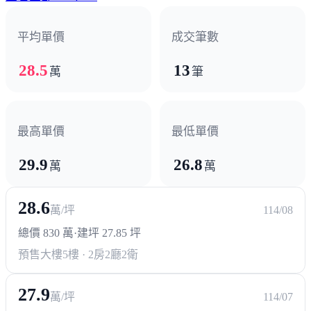
政府機構
平均單價
成交筆數
鄉公所
28.5
13
萬
筆
其他
麥當勞
民生家商
屏東大學
最高單價
最低單價
29.9
26.8
萬
萬
28.6
萬/坪
114/08
總價 830 萬
·
建坪 27.85 坪
預售大樓
5樓 · 2房2廳2衛
27.9
萬/坪
114/07