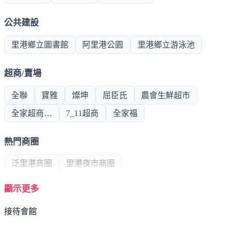
公共建設
里港鄉立圖書館
阿里港公園
里港鄉立游泳池
超商/賣場
全聯
寶雅
燦坤
屈臣氏
農會生鮮超市
全家超商…
7_11超商
全家福
熱門商圈
泛里港商圈
里港夜市商圈
顯示更多
醫療機構
接待會館
里港衛生所
酉骨藝骨科
米蘭診所
溫富全診所