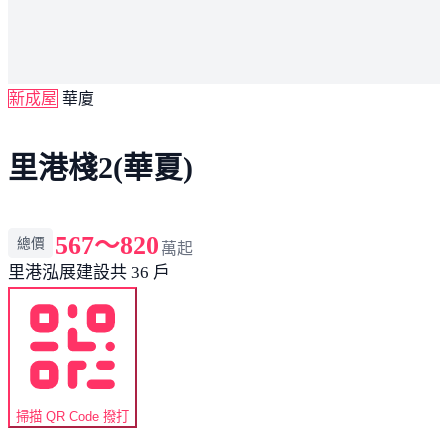
新成屋
華廈
里港棧2(華夏)
567～820
總價
萬起
里港
泓展建設
共 36 戶
掃描 QR Code 撥打