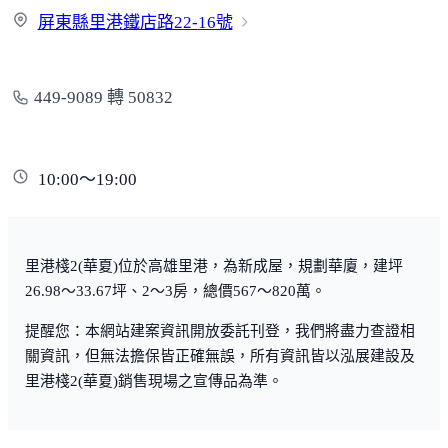
紀宏彬耳鼻喉科診所
大樹藥局…
屏東縣里港鐵店路22-
16號
政府機構
449-9089 轉 50832
郵局
台灣電力公司
里港地政
里港户政
里港消防局
警察局里港分局
10:00～19:00
里港棧2(華夏)位於高雄里港，為新成屋，規劃華廈，建坪
26.98～33.67坪、2～3房，總價567～820萬。
提醒您：本網站建案資訊開放委託刊登，我們將盡力查證相
關資訊，但無法擔保皆正確無誤，所有資訊皆以泓展建設及
里港棧2(華夏)銷售現場之宣傳品為準。