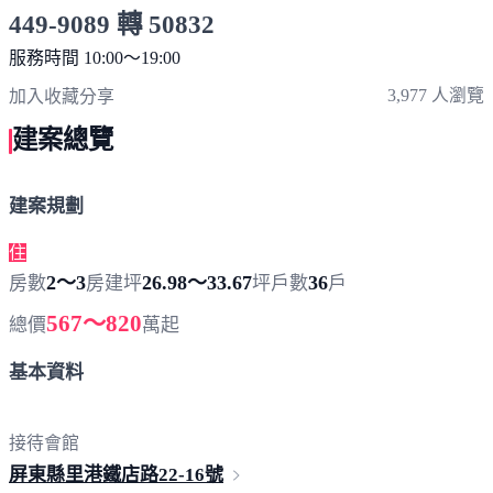
449-9089 轉 50832
服務時間 10:00～19:00
點擊上方掃描 QR Code 可快速撥打
3,977 人瀏覽
加入收藏
分享
建案總覽
建案規劃
住
2～3
26.98～33.67
36
房數
房
建坪
坪
戶數
戶
567～820
總價
萬起
基本資料
接待會館
屏東縣里港鐵店路22-
16號