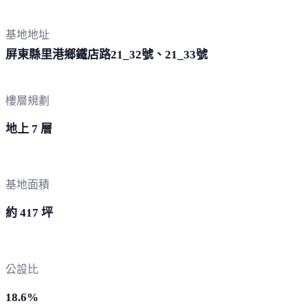
基地地址
屏東縣里港鄉鐵店路21_32號、21_
33號
樓層規劃
地上 7 層
基地面積
約 417 坪
公設比
18.6%