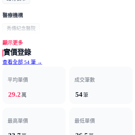
醫療機構
秀傳紀念醫院
顯示更多
政府機構
實價登錄
農會
區公所
查看全部 54 筆 →
平均單價
成交筆數
29.2
54
萬
筆
最高單價
最低單價