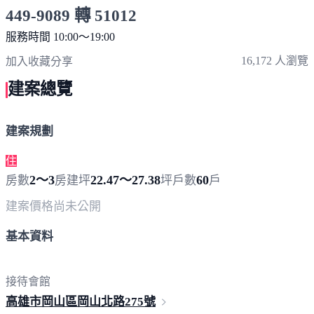
449-9089 轉 51012
服務時間 10:00～19:00
點擊上方掃描 QR Code 可快速撥打
16,172 人瀏覽
加入收藏
分享
建案總覽
建案規劃
住
2～3
22.47～27.38
60
房數
房
建坪
坪
戶數
戶
建案價格
尚未公開
基本資料
接待會館
高雄市岡山區岡山北路
275號