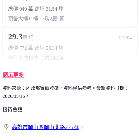
總價 949 萬
·
建坪 31.54 坪
預售大樓
11樓 · 3房2廳2衛
29.3
萬/坪
115/04
總價 772 萬
·
建坪 26.34 坪
預售大樓
10樓 · 3房2廳2衛
顯示更多
資料來源：內政部實價登錄，資料僅供參考。最新資料日期：
2026/05/16。
接待會館
高雄市岡山區岡山北路
275號