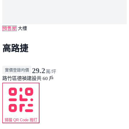
預售屋
大樓
高路捷
29.2
實價登錄均價
萬/坪
路竹區
德禎建設
共 60 戶
掃描 QR Code 撥打