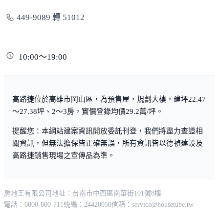
449-9089 轉 51012
10:00～19:00
高路捷位於高雄市岡山區，為預售屋，規劃大樓，建坪22.47
～27.38坪、2～3房，實價登錄均價29.2萬/坪。
提醒您：本網站建案資訊開放委託刊登，我們將盡力查證相
關資訊，但無法擔保皆正確無誤，所有資訊皆以德禎建設及
高路捷銷售現場之宣傳品為準。
房地王有限公司
地址：台南市中西區南華街101號8樓
電話：0800-800-711
統編：24420050
信箱：
service@housetube.tw