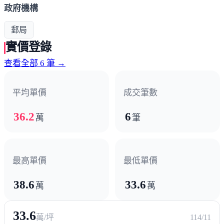
政府機構
郵局
實價登錄
查看全部 6 筆 →
平均單價
成交筆數
36.2
6
萬
筆
最高單價
最低單價
38.6
33.6
萬
萬
33.6
萬/坪
114/11