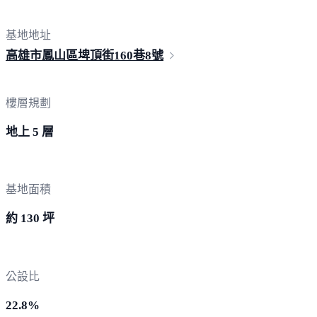
基地地址
高雄市鳳山區埤頂街160巷
8號
樓層規劃
地上 5 層
基地面積
約 130 坪
公設比
22.8%