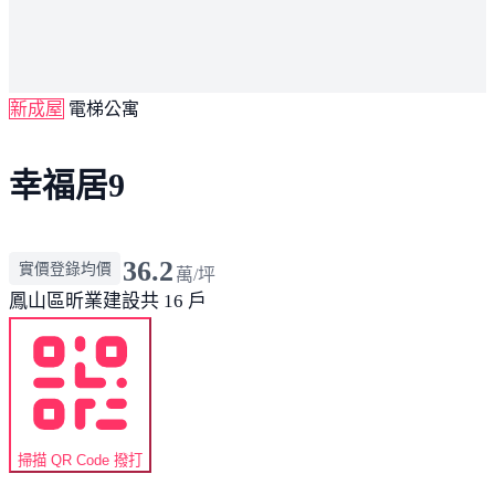
新成屋
電梯公寓
幸福居9
36.2
實價登錄均價
萬/坪
鳳山區
昕業建設
共 16 戶
掃描 QR Code 撥打