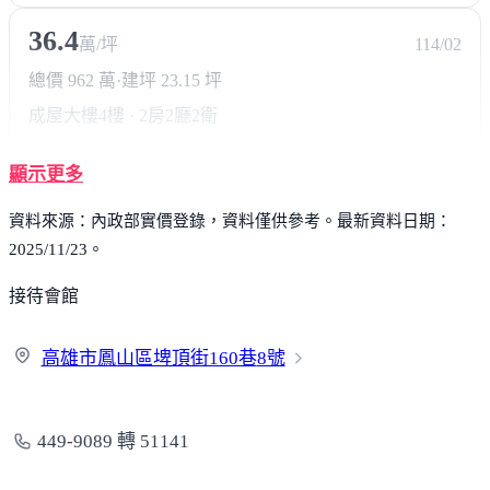
36.4
萬/坪
114/02
總價 962 萬
·
建坪 23.15 坪
成屋大樓
4樓 · 2房2廳2衛
顯示更多
資料來源：內政部實價登錄，資料僅供參考。最新資料日期：
2025/11/23。
接待會館
高雄市鳳山區埤頂街160巷
8號
449-9089 轉 51141