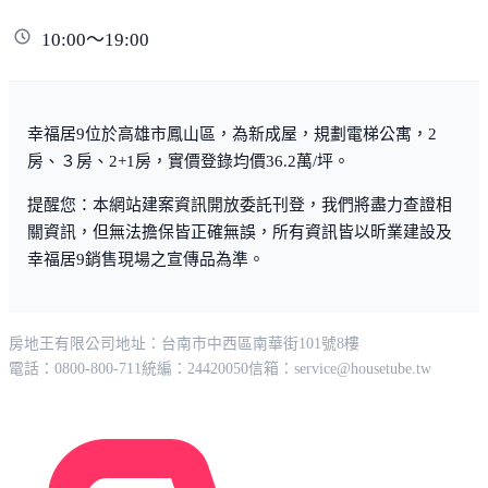
10:00～19:00
幸福居9位於高雄市鳳山區，為新成屋，規劃電梯公寓，2
房、３房、2+1房，實價登錄均價36.2萬/坪。
提醒您：本網站建案資訊開放委託刊登，我們將盡力查證相
關資訊，但無法擔保皆正確無誤，所有資訊皆以昕業建設及
幸福居9銷售現場之宣傳品為準。
房地王有限公司
地址：台南市中西區南華街101號8樓
電話：0800-800-711
統編：24420050
信箱：
service@housetube.tw