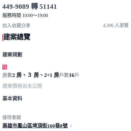
449-9089 轉 51141
服務時間 10:00～19:00
點擊上方掃描 QR Code 可快速撥打
4,396 人瀏覽
加入收藏
分享
建案總覽
建案規劃
住
2 房、３ 房、2+1 房
16
房數
戶數
戶
建案價格
尚未公開
基本資料
接待會館
高雄市鳳山區埤頂街160巷
8號