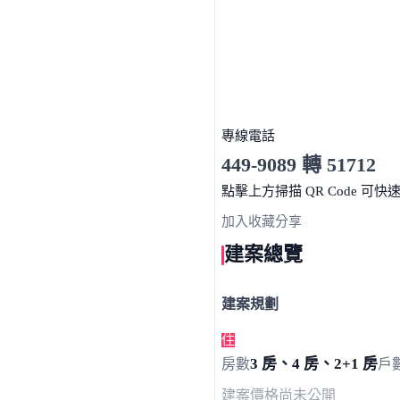
專線電話
449-9089 轉 51712
服務時間 10:00～19:00
點擊上方掃描 QR Code 可快
加入收藏
分享
建案總覽
建案規劃
住
3 房、4 房、2+1 房
房數
戶
建案價格
尚未公開