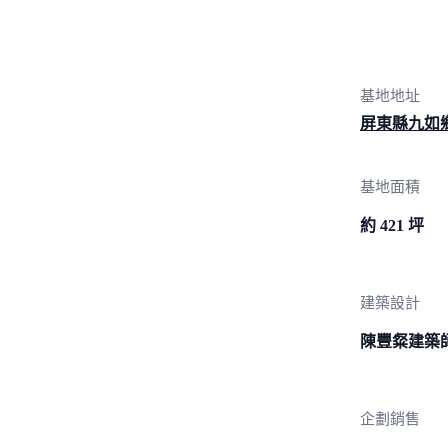
基地地址
屏東縣九如
基地面積
約 421 坪
建築設計
陳豐粲建築
企劃銷售