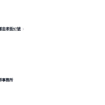
鄉忠孝街
97號
師事務所