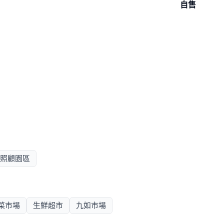
自售
照顧園區
菜市場
生鮮超市
九如市場