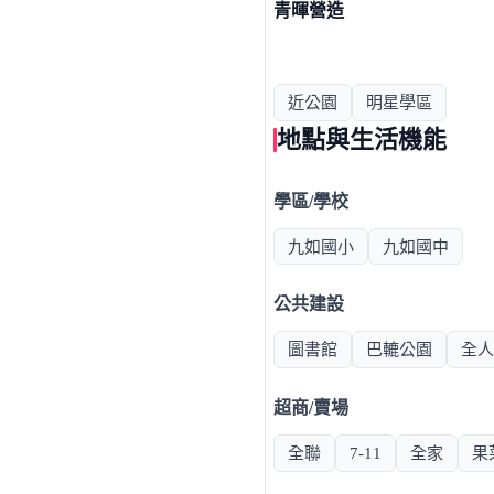
青暉營造
近公園
明星學區
地點與生活機能
學區/學校
九如國小
九如國中
公共建設
圖書館
巴轆公園
全人
超商/賣場
全聯
7-11
全家
果