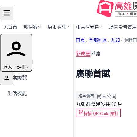
大首頁
新建案
房市資訊
中古屋租售
環景影音賞屋
首頁
/
全部地區
/
九如
/
廣聯
建案導覽
新成屋
華廈
← 返回九如
登入／註冊
廣聯首賦
建案總覽
生活機能
建案價格
尚未公開
九如
群隆建設
共 26 戶
掃描 QR Code 撥打