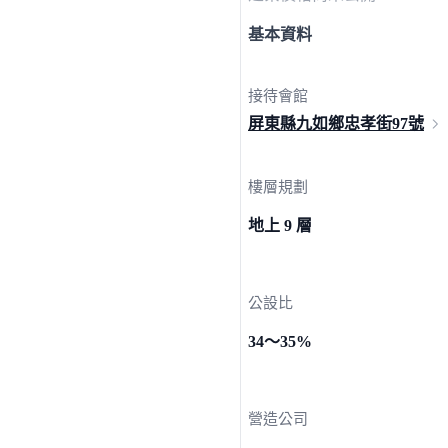
基本資料
接待會館
屏東縣九如鄉忠孝街
97號
樓層規劃
地上 9 層
公設比
34～35%
營造公司