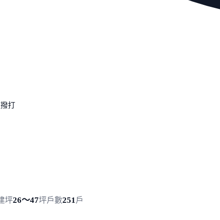
速撥打
26～47
251
建坪
坪
戶數
戶