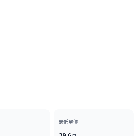
最低單價
29.6
萬