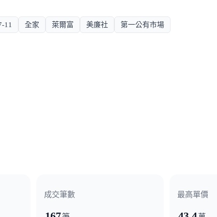
7-11
全家
萊爾富
美廉社
第一公有市場
成交筆數
最高單價
167
43.4
筆
萬