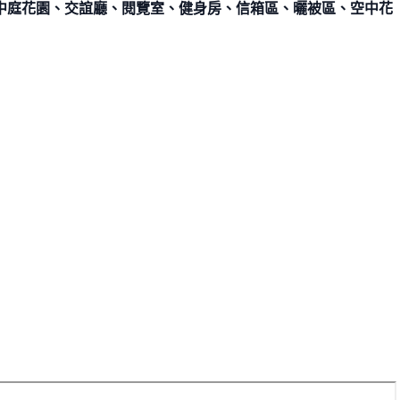
中庭花園、交誼廳、閱覽室、健身房、信箱區、曬被區、空中花