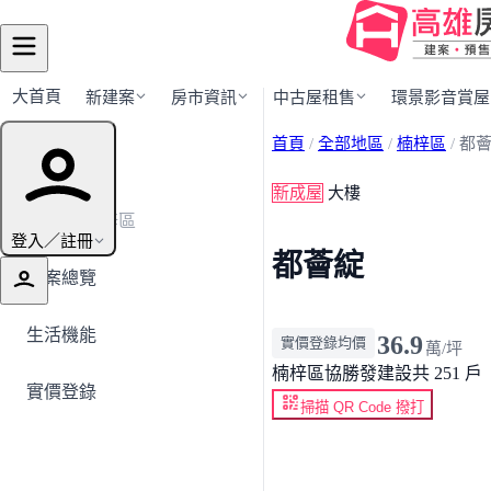
大首頁
新建案
房市資訊
中古屋租售
環景影音賞屋
首頁
/
全部地區
/
楠梓區
/
都
建案導覽
新成屋
大樓
← 返回楠梓區
登入／註冊
都薈綻
建案總覽
生活機能
36.9
實價登錄均價
萬/坪
楠梓區
協勝發建設
共 251 戶
實價登錄
掃描 QR Code 撥打