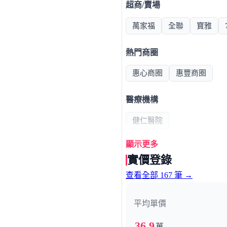
超商/賣場
萬家福
全聯
寶雅
熱門商圈
惠心商圈
惠豐商圈
醫療機構
健仁醫院
顯示更多
政府機構
實價登錄
監理站
查看全部 167 筆 →
平均單價
36.9
萬