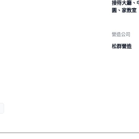
接待大廳、
園、家教室
營造公司
松群營造