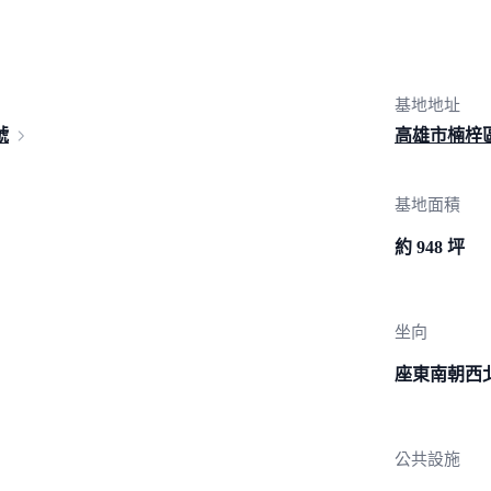
基地地址
號
高雄市楠梓
基地面積
約 948 坪
坐向
座東南朝西
公共設施