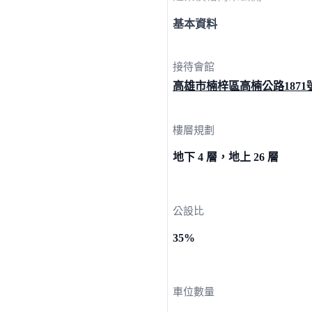
基本資料
接待會館
高雄市楠梓區高楠公路
1871
樓層規劃
地下 4 層，地上 26 層
公設比
35%
車位數量