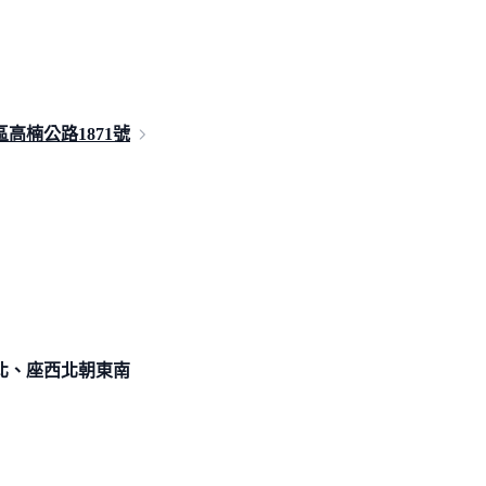
區高楠公路
1871號
北、座西北朝東南