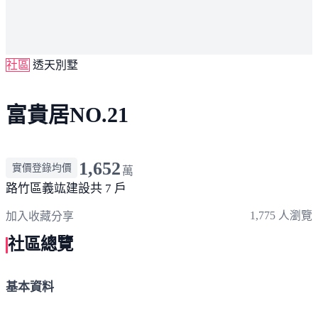
社區
透天別墅
富貴居NO.21
1,652
實價登錄均價
萬
路竹區
義竑建設
共 7 戶
1,775 人瀏覽
加入收藏
分享
社區總覽
基本資料