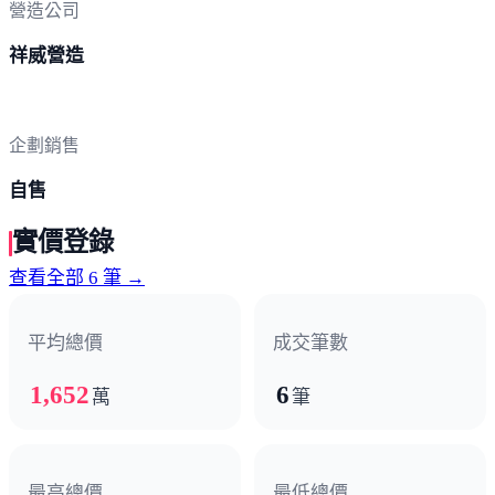
營造公司
祥威營造
企劃銷售
自售
實價登錄
查看全部 6 筆 →
平均總價
成交筆數
1,652
6
萬
筆
最高總價
最低總價