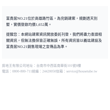
富貴居NO.21位於高雄路竹區，為完銷建案，規劃透天別
墅，實價登錄均價1,652萬。
提醒您：本網站建案資訊開放委託刊登，我們將盡力查證相
關資訊，但無法擔保皆正確無誤，所有資訊皆以義竑建設及
富貴居NO.21銷售現場之宣傳品為準。
房地王有限公司
地址：台南市中西區南華街101號8樓
電話：0800-800-711
統編：24420050
信箱：
service@housetube.tw