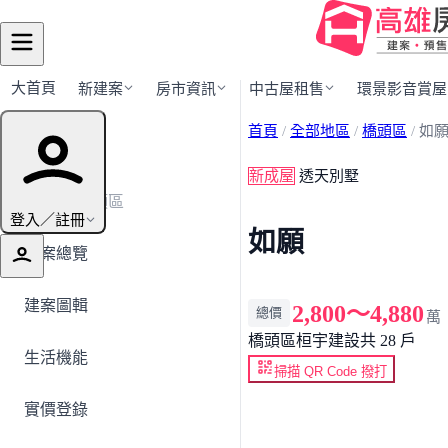
大首頁
新建案
房市資訊
中古屋租售
環景影音賞屋
首頁
/
全部地區
/
橋頭區
/
如
建案導覽
新成屋
透天別墅
← 返回橋頭區
登入／註冊
如願
建案總覽
建案圖輯
2,800～4,880
總價
萬
橋頭區
桓宇建設
共 28 戶
生活機能
掃描 QR Code 撥打
實價登錄