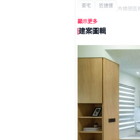
豪宅
近捷運
「如願」位於高雄市橋頭區樹
坪、建蔽率59.73％，樓層規
顯示更多
建案圖輯
車位規劃1樓停車，結構採R
周邊環境，車程約4分鐘即
行7分鐘路程。生活採買方面
交通方面，可利用捷運橋頭