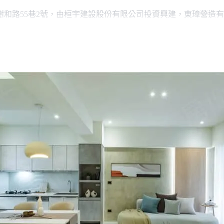
和路55巷2號，由桓宇建設股份有限公司投資興建，東璋營造有限
劃為28棟地上4層建築，共有28戶住家，坪數規劃地坪(19~39坪)，建
C鋼筋混凝土。
可抵達學區仕隆國小，距橋頭國中則約2分鐘車程。公共建設方面
，步行約3分鐘可達全聯福利中心橋頭隆豐店，距814生鮮超市橋
火車站、捷運橋頭糖廠站、橋頭火車站、國1岡山交流道、台1線