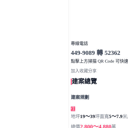
專線電話
449-9089 轉 52362
服務時間 10:00～19:00
點擊上方掃描 QR Code 可快
加入收藏
分享
建案總覽
建案規劃
住
19～39
5～7.9
地坪
坪
面寬
米
2,800～4,880
總價
萬