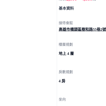
基本資料
接待會館
高雄市橋頭區樹和路55巷
2號
樓層規劃
地上 4 層
房數規劃
4 房
坐向