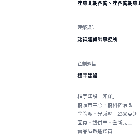
座東北朝西南、座西南朝東
建築設計
翊祥建築師事務所
企劃銷售
桓宇建設
桓宇建設「如願」
橋頭市中心，橋科搖滾區
學院派‧光感墅｜2388萬起
面寬・雙併車‧全新完工
實品屋敬邀鑑賞