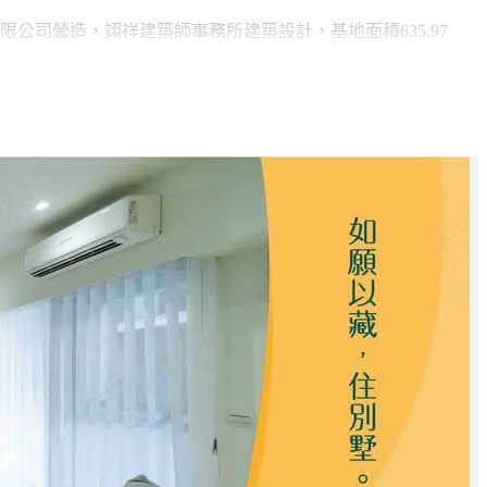
公司營造，翊祥建築師事務所建築設計，基地面積635.97
坪(51~88坪)。
，步行約4分鐘可至竹林公園，距高雄市立圖書館橋頭分館約步
頭店約步行10分鐘路程。
。