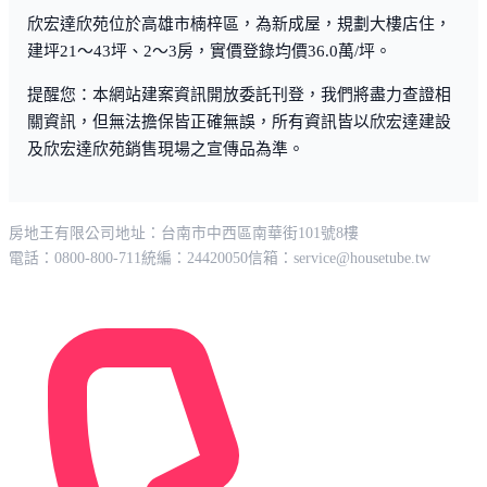
欣宏達欣苑位於高雄市楠梓區，為新成屋，規劃大樓店住，
建坪21～43坪、2～3房，實價登錄均價36.0萬/坪。
提醒您：本網站建案資訊開放委託刊登，我們將盡力查證相
關資訊，但無法擔保皆正確無誤，所有資訊皆以欣宏達建設
及欣宏達欣苑銷售現場之宣傳品為準。
房地王有限公司
地址：台南市中西區南華街101號8樓
電話：0800-800-711
統編：24420050
信箱：
service@housetube.tw