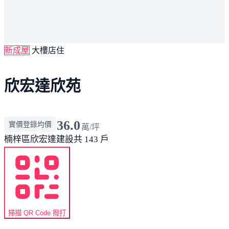
新成屋
大樓店住
欣宏達欣苑
36.0
實價登錄均價
萬/坪
楠梓區
欣宏達建設
共 143 戶
掃描 QR Code 撥打