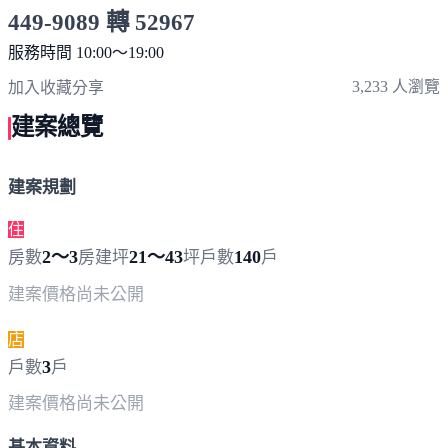
449-9089 轉 52967
服務時間 10:00～19:00
點擊上方掃描 QR Code 可快速撥打
3,233 人瀏覽
加入收藏
分享
建案總覽
建案規劃
住
2～3
21～43
140
房數
房
建坪
坪
戶數
戶
建案價格
尚未公開
店
3
戶數
戶
建案價格
尚未公開
基本資料