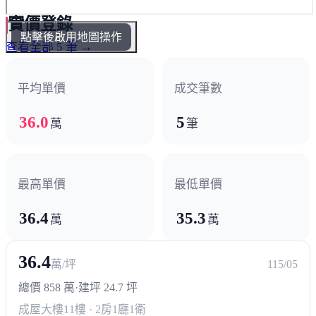
實價登錄
點擊後啟用地圖操作
查看全部 5 筆 →
平均單價
成交筆數
36.0
5
萬
筆
最高單價
最低單價
36.4
35.3
萬
萬
36.4
萬/坪
115/05
總價 858 萬
·
建坪 24.7 坪
成屋大樓
11樓 · 2房1廳1衛