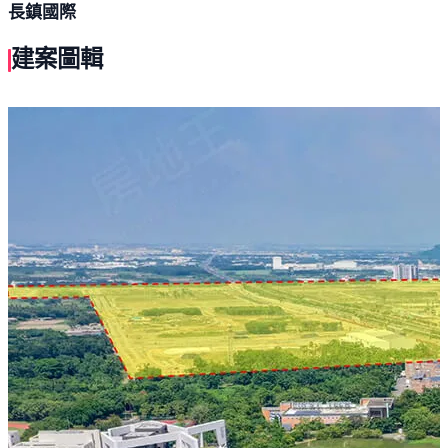
長鎮國際
建案圖輯