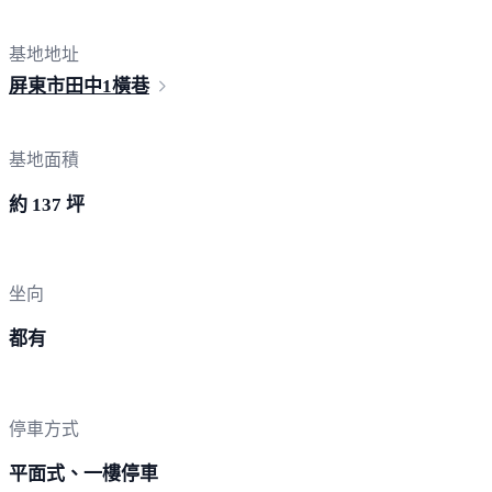
基地地址
屏東市田中
1橫巷
基地面積
約 137 坪
坐向
都有
停車方式
平面式、一樓停車