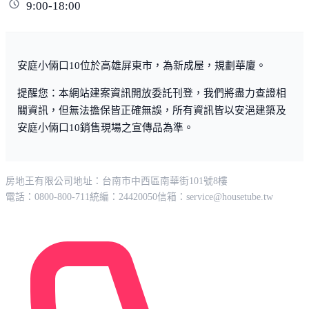
9:00-18:00
安庭小倆口10位於高雄屏東市，為新成屋，規劃華廈。
提醒您：本網站建案資訊開放委託刊登，我們將盡力查證相
關資訊，但無法擔保皆正確無誤，所有資訊皆以安浥建築及
安庭小倆口10銷售現場之宣傳品為準。
房地王有限公司
地址：台南市中西區南華街101號8樓
電話：0800-800-711
統編：24420050
信箱：
service@housetube.tw