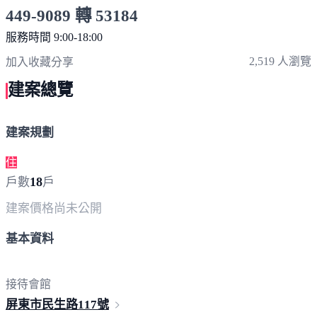
449-9089 轉 53184
服務時間 9:00-18:00
點擊上方掃描 QR Code 可快速撥打
2,519 人瀏覽
加入收藏
分享
建案總覽
建案規劃
住
18
戶數
戶
建案價格
尚未公開
基本資料
接待會館
屏東市民生路
117號