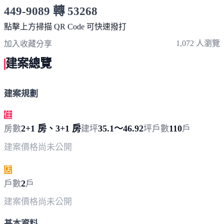
449-9089 轉 53268
服務時間 10:00～19:00
點擊上方掃描 QR Code 可快速撥打
1,072 人瀏覽
加入收藏
分享
建案總覽
建案規劃
住
2+1 房、3+1 房
35.1～46.92
110
房數
建坪
坪
戶數
戶
建案價格
尚未公開
店
2
戶數
戶
建案價格
尚未公開
基本資料