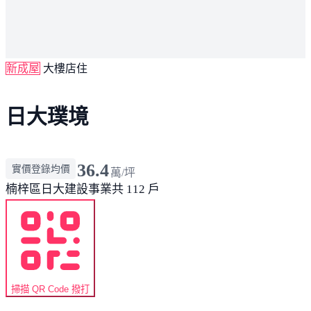
新成屋
大樓店住
日大璞境
36.4
實價登錄均價
萬/坪
楠梓區
日大建設事業
共 112 戶
掃描 QR Code 撥打