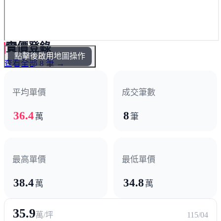
實價登錄
點擊後啟用地圖操作
查看全部 8 筆 →
平均單價
成交筆數
36.4
8
萬
筆
最高單價
最低單價
38.4
34.8
萬
萬
35.9
萬/坪
115/04