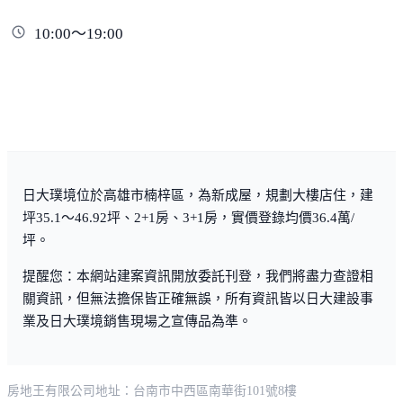
10:00～19:00
日大璞境位於高雄市楠梓區，為新成屋，規劃大樓店住，建
坪35.1～46.92坪、2+1房、3+1房，實價登錄均價36.4萬/
坪。
提醒您：本網站建案資訊開放委託刊登，我們將盡力查證相
關資訊，但無法擔保皆正確無誤，所有資訊皆以日大建設事
業及日大璞境銷售現場之宣傳品為準。
房地王有限公司
地址：台南市中西區南華街101號8樓