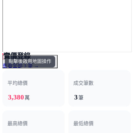
實價登錄
點擊後啟用地圖操作
查看全部 3 筆 →
平均總價
成交筆數
3,380
3
萬
筆
最高總價
最低總價