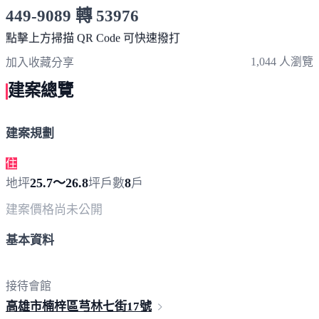
449-9089 轉 53976
服務時間 10:00～19:00
點擊上方掃描 QR Code 可快速撥打
1,044 人瀏覽
加入收藏
分享
建案總覽
建案規劃
住
25.7～26.8
8
地坪
坪
戶數
戶
建案價格
尚未公開
基本資料
接待會館
高雄市楠梓區芎林七街
17號