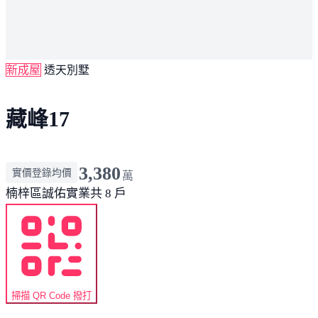
新成屋
透天別墅
藏峰17
3,380
實價登錄均價
萬
楠梓區
誠佑實業
共 8 戶
掃描 QR Code 撥打