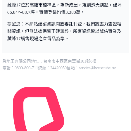
藏峰17位於高雄市楠梓區，為新成屋，規劃透天別墅，建坪
66.84～88.7坪，實價登錄均價3,380萬。
提醒您：本網站建案資訊開放委託刊登，我們將盡力查證相
關資訊，但無法擔保皆正確無誤，所有資訊皆以誠佑實業及
藏峰17銷售現場之宣傳品為準。
房地王有限公司
地址：台南市中西區南華街101號8樓
電話：0800-800-711
統編：24420050
信箱：
service@housetube.tw