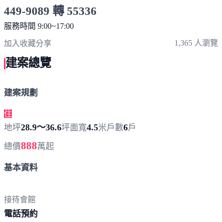
449-9089 轉 55336
服務時間 9:00~17:00
點擊上方掃描 QR Code 可快速撥打
1,365 人瀏覽
加入收藏
分享
建案總覽
建案規劃
住
28.9～36.6
4.5
6
地坪
坪
面寬
米
戶數
戶
888
總價
萬起
基本資料
接待會館
電
話預約