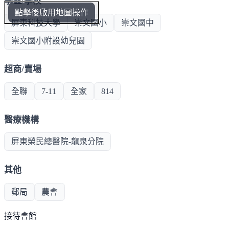
學區/學校
點擊後啟用地圖操作
屏東科技大學
崇文國小
崇文國中
崇文國小附設幼兒園
超商/賣場
全聯
7-11
全家
814
醫療機構
屏東榮民總醫院-龍泉分院
其他
郵局
農會
接待會館