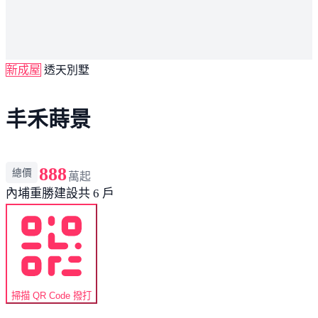
新成屋
透天別墅
丰禾蒔景
888
總價
萬起
內埔
重勝建設
共 6 戶
掃描 QR Code 撥打