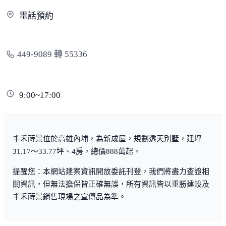
電
話預約
449-9089 轉 55336
9:00~17:00
丰禾蒔景位於高雄內埔，為新成屋，規劃透天別墅，建坪
31.17～33.77坪、4房，總價888萬起。
提醒您：本網站建案資訊開放委託刊登，我們將盡力查證相
關資訊，但無法擔保皆正確無誤，所有資訊皆以重勝建設及
丰禾蒔景銷售現場之宣傳品為準。