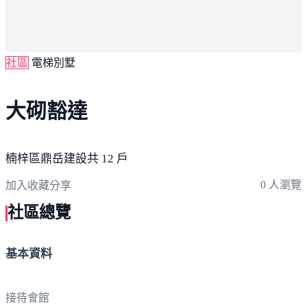
社區
電梯別墅
大砌豁達
楠梓區
鼎岳建設
共 12 戶
0 人瀏覽
加入收藏
分享
社區總覽
基本資料
接待會館