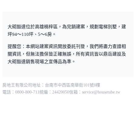
國立高雄大學都審特區，書香濃、親河堤、低密度、低噪
大砌豁達位於高雄楠梓區，為完銷建案，規劃電梯別墅，建
音，企業精英最愛的清新住宅環境。
坪94～110坪、5～6房。
提醒您：本網站建案資訊開放委託刊登，我們將盡力查證相
關資訊，但無法擔保皆正確無誤，所有資訊皆以鼎岳建設及
●座迎高雄大學，84公頃綠色國境任遨遊，如一座公園涵
大砌豁達銷售現場之宣傳品為準。
氧身心能量
房地王有限公司
地址：台南市中西區南華街101號8樓
●400公尺內，漫步援中國小，旁聽校園朗朗讀書聲
電話：0800-800-711
統編：24420050
信箱：
service@housetube.tw
●右鄰新台17線外環線，直通明誠美術館園區，導遊藝文
展覽