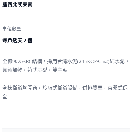
座西北朝東南
車位數量
每戶透天 2 個
全棟99.9%RC結構，採用台灣水泥(245KGF/Cm2)純水泥，
無添加物，符式基礎，雙主臥
全棟衛浴均開窗，旅店式衛浴設備，併排雙車，官邸式保
全