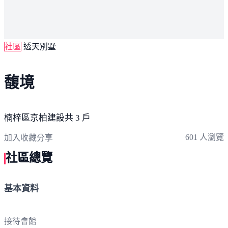
社區
透天別墅
馥境
楠梓區
京柏建設
共 3 戶
601 人瀏覽
加入收藏
分享
社區總覽
基本資料
接待會館