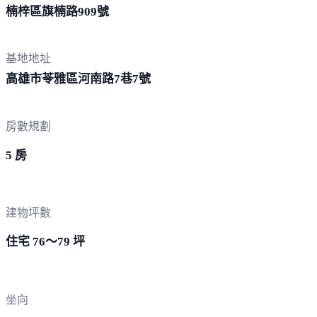
楠梓區旗楠路
909號
基地地址
高雄市苓雅區河南路7巷
7號
房數規劃
5 房
建物坪數
住宅 76～79 坪
坐向