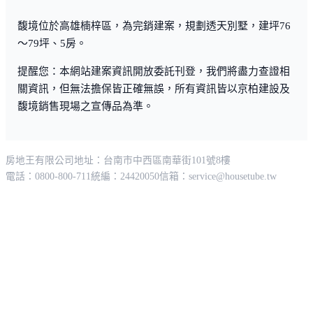
馥境位於高雄楠梓區，為完銷建案，規劃透天別墅，建坪76
～79坪、5房。
提醒您：本網站建案資訊開放委託刊登，我們將盡力查證相
關資訊，但無法擔保皆正確無誤，所有資訊皆以京柏建設及
馥境銷售現場之宣傳品為準。
房地王有限公司
地址：台南市中西區南華街101號8樓
電話：0800-800-711
統編：24420050
信箱：
service@housetube.tw