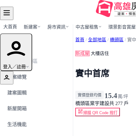
大首頁
新建案
房市資訊
中古屋租售
環景影音賞屋
首頁
/
全部地區
/
橋頭區
/
實
建案導覽
新成屋
大樓店住
← 返回橋頭區
登入／註冊
實中首席
建案總覽
建案圖輯
15.4
實價登錄均價
萬/坪
橋頭區
棠宇建設
共 277 戶
新屋開箱
掃描 QR Code 撥打
生活機能