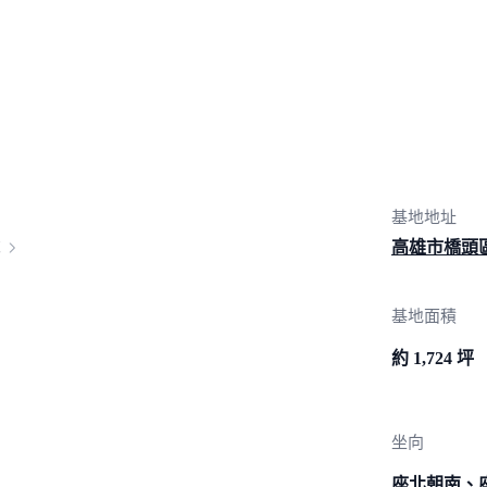
基地地址
高雄市橋頭區
基地面積
約 1,724 坪
坐向
座北朝南、