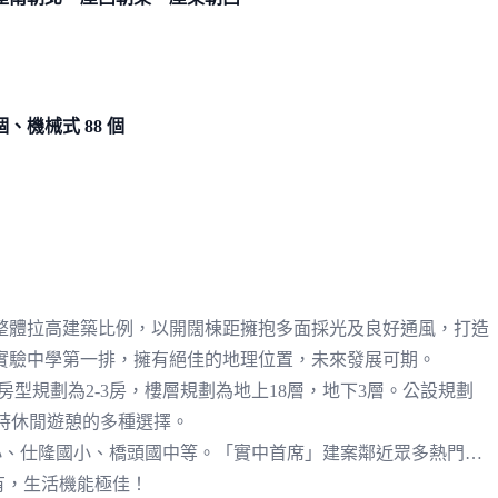
 個、機械式 88 個
整體拉高建築比例，以開闊棟距擁抱多面採光及良好通風，打造
實驗中學第一排，擁有絕佳的地理位置，未來發展可期。
，房型規劃為2-3房，樓層規劃為地上18層，地下3層。公設規劃
您平時休閒遊憩的多種選擇。
小、仕隆國小、橋頭國中等。「實中首席」建案鄰近眾多熱門商
有，生活機能極佳！