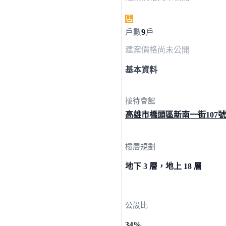
店
9
戶數
戶
建案價格
尚未公開
基本資料
接待會館
高雄市橋頭區新南一街
107號
樓層規劃
地下 3 層，地上 18 層
公設比
34%