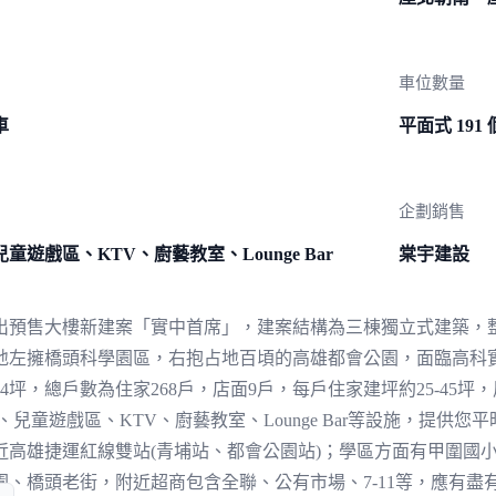
車位數量
車
平面式 191
企劃銷售
遊戲區、KTV、廚藝教室、Lounge Bar
棠宇建設
出預售大樓新建案「實中首席」，建案結構為三棟獨立式建築，
地左擁橋頭科學園區，右抱占地百頃的高雄都會公園，面臨高科
4坪，總戶數為住家268戶，店面9戶，每戶住家建坪約25-45坪
兒童遊戲區、KTV、廚藝教室、Lounge Bar等設施，提供
近高雄捷運紅線雙站(青埔站、都會公園站)；學區方面有甲圍國
、橋頭老街，附近超商包含全聯、公有市場、7-11等，應有盡