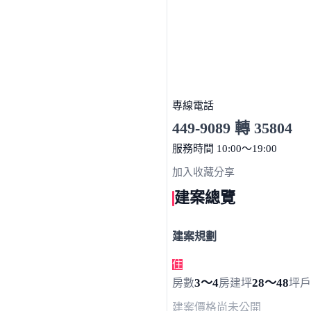
專線電話
449-9089 轉 35804
服務時間 10:00～19:00
點擊上方掃描 QR Code 可快
加入收藏
分享
建案總覽
建案規劃
住
3～4
28～48
房數
房
建坪
坪
戶
建案價格
尚未公開