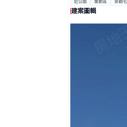
近公園
重劃區
景觀宅
建案圖輯