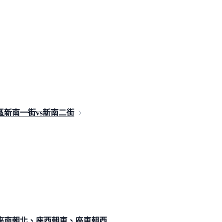
新南一街vs新
南二街
座南朝北、座西朝東、座東朝西