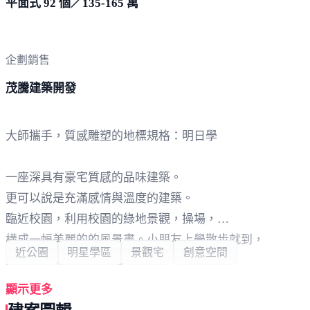
平面式 92 個／135-165 萬
企劃銷售
茂騰建築開發
大師攜手，質感雕塑的地標規格：明日學
一座深具有豪宅質感的品味建築。
更可以說是充滿感情與溫度的建築。
臨近校園，利用校園的綠地景觀，操場，
構成一幅美麗的的風景畫。小朋友上學散步就到，
近公園
明星學區
景觀宅
創意空間
父母亦免除接送的煩惱，
除了景觀還有便利性，入主其中一舉多得。
顯示更多
建築其本身，也將成為美麗的一道風景線，風光柔美，景