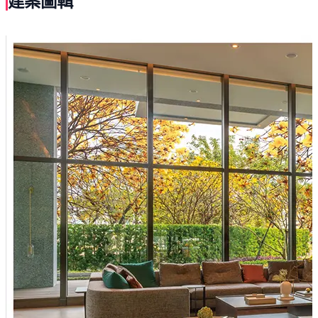
建案圖輯
緻迷人。
讓人猶如置身於五星級的國際飯店。
窗外的鳥鳴，綠色的世界，無不構成美好的居家生活風
景。
讓仁武驚艷的高標生活質感，即將出現。
靜享生活便利與交通繁華，非此莫屬，
此外，採取國際化精品建材的系列組合，
更為您的生活增添美好享受。
茂騰建築開發於高雄市仁武區推出全新建案「明日學」，
目前為施工大樓店住建案，歡迎至接待中心參觀。基地坐
落在仁孝路靜巷內，周圍生活圈機能優良。開車5分鐘能
抵達學區登發國小、3分鐘即到大灣國中。走路3分鐘可到
仁孝路綠地公園、開車四分鐘可抵極限公園、大豐公園。
採買購物也很方便，只要開車3分鐘就能到全聯與登發黃