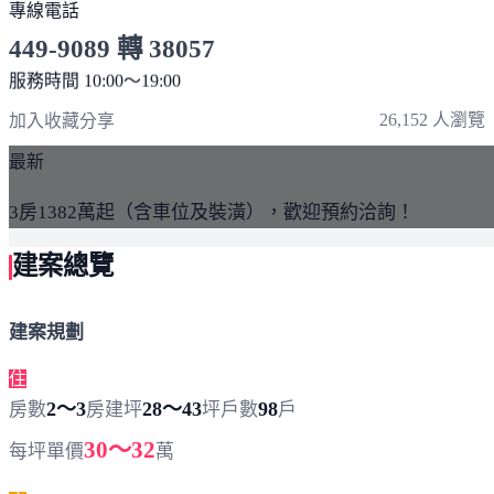
專線電話
449-9089 轉 38057
服務時間 10:00～19:00
點擊上方掃描 QR Code 可快速撥打
26,152 人瀏覽
加入收藏
分享
最新
3房1382萬起（含車位及裝潢），歡迎預約洽詢！
建案總覽
建案規劃
住
2～3
28～43
98
房數
房
建坪
坪
戶數
戶
30～32
每坪單價
萬