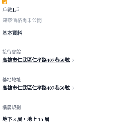
店
1
戶數
戶
建案價格
尚未公開
基本資料
接待會館
高雄市仁武區仁孝路407巷
50號
基地地址
高雄市仁武區仁孝路407巷
50號
樓層規劃
地下 3 層，地上 15 層