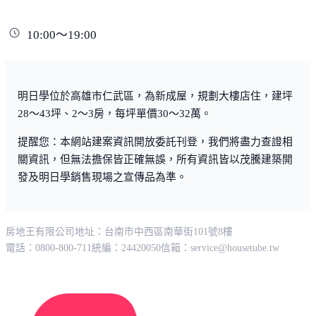
10:00～19:00
明日學位於高雄市仁武區，為新成屋，規劃大樓店住，建坪
28～43坪、2～3房，每坪單價30～32萬。
提醒您：本網站建案資訊開放委託刊登，我們將盡力查證相
關資訊，但無法擔保皆正確無誤，所有資訊皆以茂騰建築開
發及明日學銷售現場之宣傳品為準。
房地王有限公司
地址：台南市中西區南華街101號8樓
電話：0800-800-711
統編：24420050
信箱：
service@housetube.tw