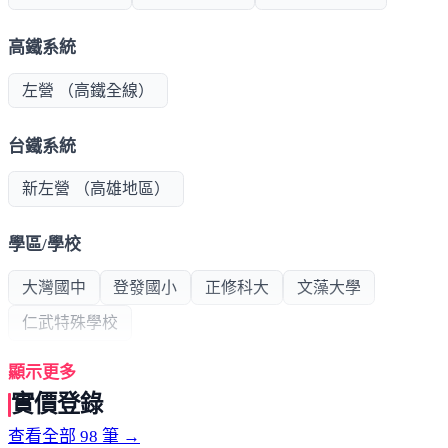
高鐵系統
左營 （高鐵全線）
台鐵系統
新左營 （高雄地區）
學區/學校
大灣國中
登發國小
正修科大
文藻大學
仁武特殊學校
顯示更多
公共建設
實價登錄
澄清湖
古文物公園
澄觀圖書館
澄觀公園
查看全部 98 筆 →