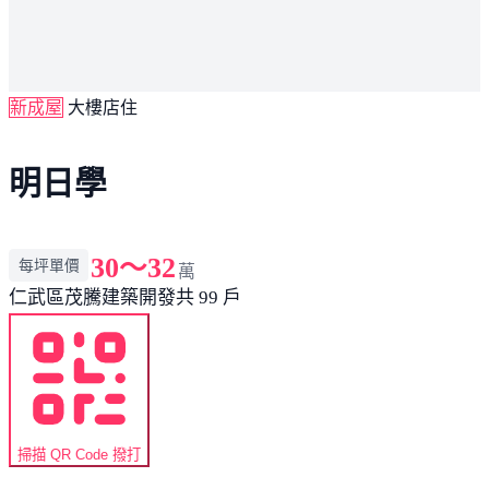
新成屋
大樓店住
明日學
30～32
每坪單價
萬
仁武區
茂騰建築開發
共 99 戶
掃描 QR Code 撥打