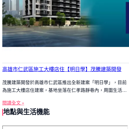
高雄市仁武區施工大樓店住【明日學】茂騰建築開發
茂騰建築開發於高雄市仁武區推出全新建案「明日學」，目前
為施工大樓店住建案，基地坐落在仁孝路靜巷內，周圍生活圈
機能優良。開車5分鐘能抵達學區登發國小、3分鐘即到大灣國
閱讀全文 »
中。走路3分鐘可到仁孝路綠地公園、開車四分鐘可抵極限公
地點與生活機能
園、大豐公園。採買購物也很方便，只要開車3分鐘就能到全
聯與登發黃昏市場。