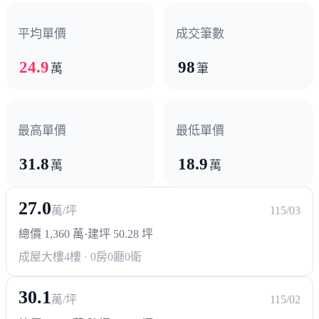
超商/賣場
平均單價
成交筆數
全聯
寶雅
7-11
全家
小北百貨
屈臣氏
24.9
98
萬
筆
登發黃昏市場
熱門商圈
最高單價
最低單價
仁雄商圈
大灣商圈
榮總商圈
鼎金商圈
義大
31.8
18.9
萬
萬
醫療機構
27.0
萬/坪
115/03
榮總
長庚
總價 1,360 萬
·
建坪 50.28 坪
成屋大樓
4樓 · 0房0廳0衛
30.1
萬/坪
115/02