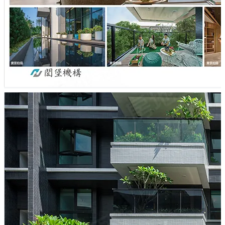
昏市場。
「明日學」為施工中的店住大樓，有住家也有金店面，基
地總面積坪693坪，規劃1棟15層高，總計有98戶住家、1
戶店面。格局為二房28～31坪、三房39～43坪。地下3層
規劃為停車場，計有平面式停車位90個。公設比34.8％，
規劃有接待大廳、中庭花園、空中花園、交誼廳、會議
室、健身房、瑜伽教室、信箱區、曬被區、Lounge Bar
等，公設豐富，讓住戶生活更舒適，「明日學」歡迎您的
蒞臨鑑賞。