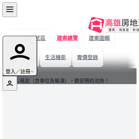
← 返回仁武區
建案總覽
建案圖輯
新屋開箱
生活機能
實價登錄
最新
登入／註冊
3房1382萬起（含車位及裝潢），歡迎預約洽詢！